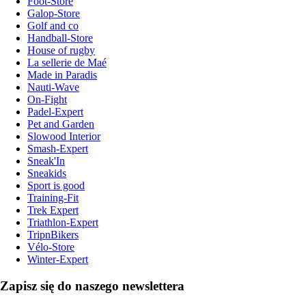
Foot-Store
Galop-Store
Golf and co
Handball-Store
House of rugby
La sellerie de Maé
Made in Paradis
Nauti-Wave
On-Fight
Padel-Expert
Pet and Garden
Slowood Interior
Smash-Expert
Sneak'In
Sneakids
Sport is good
Training-Fit
Trek Expert
Triathlon-Expert
TripnBikers
Vélo-Store
Winter-Expert
Zapisz się do naszego newslettera