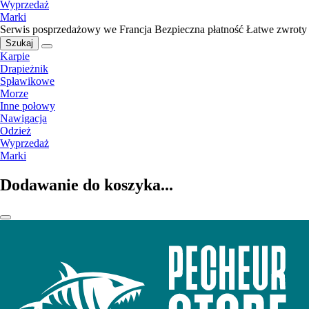
Wyprzedaż
Marki
Serwis posprzedażowy we Francja
Bezpieczna płatność
Łatwe zwroty
Szukaj
Karpie
Drapieżnik
Spławikowe
Morze
Inne połowy
Nawigacja
Odzież
Wyprzedaż
Marki
Dodawanie do koszyka...