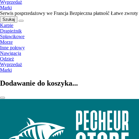
Wyprzedaż
Marki
Serwis posprzedażowy we Francja
Bezpieczna płatność
Łatwe zwroty
Szukaj
Karpie
Drapieżnik
Spławikowe
Morze
Inne połowy
Nawigacja
Odzież
Wyprzedaż
Marki
Dodawanie do koszyka...