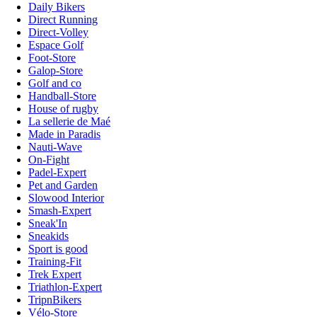
Daily Bikers
Direct Running
Direct-Volley
Espace Golf
Foot-Store
Galop-Store
Golf and co
Handball-Store
House of rugby
La sellerie de Maé
Made in Paradis
Nauti-Wave
On-Fight
Padel-Expert
Pet and Garden
Slowood Interior
Smash-Expert
Sneak'In
Sneakids
Sport is good
Training-Fit
Trek Expert
Triathlon-Expert
TripnBikers
Vélo-Store