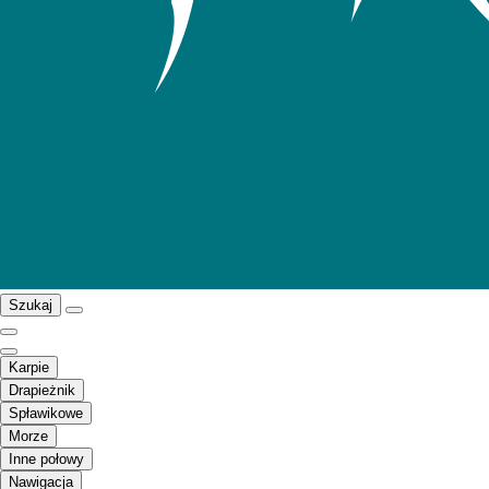
Szukaj
Karpie
Drapieżnik
Spławikowe
Morze
Inne połowy
Nawigacja