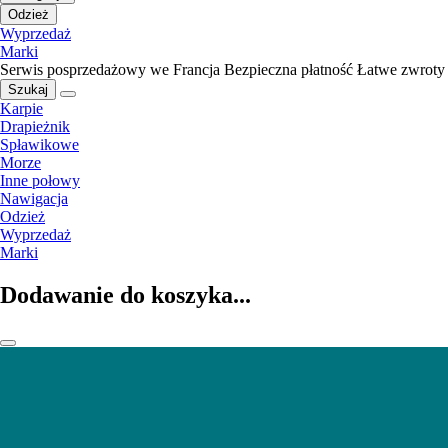
Odzież
Wyprzedaż
Marki
Serwis posprzedażowy we Francja
Bezpieczna płatność
Łatwe zwroty
Szukaj
Karpie
Drapieżnik
Spławikowe
Morze
Inne połowy
Nawigacja
Odzież
Wyprzedaż
Marki
Dodawanie do koszyka...