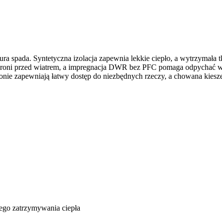
a spada. Syntetyczna izolacja zapewnia lekkie ciepło, a wytrzymała t
roni przed wiatrem, a impregnacja DWR bez PFC pomaga odpychać wo
łonie zapewniają łatwy dostęp do niezbędnych rzeczy, a chowana kiesze
ego zatrzymywania ciepła