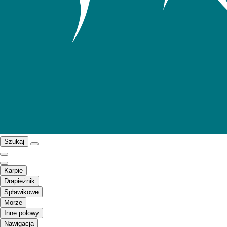
Szukaj
Karpie
Drapieżnik
Spławikowe
Morze
Inne połowy
Nawigacja