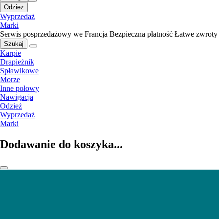
Odzież
Wyprzedaż
Marki
Serwis posprzedażowy we Francja
Bezpieczna płatność
Łatwe zwroty
Szukaj
Karpie
Drapieżnik
Spławikowe
Morze
Inne połowy
Nawigacja
Odzież
Wyprzedaż
Marki
Dodawanie do koszyka...