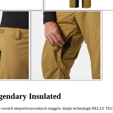
endary Insulated
y ze swoich nieporównywalnych osiągów dzięki technologii HELLY T