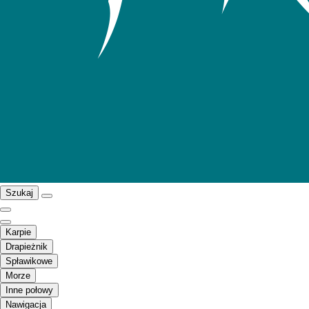
Szukaj
Karpie
Drapieżnik
Spławikowe
Morze
Inne połowy
Nawigacja