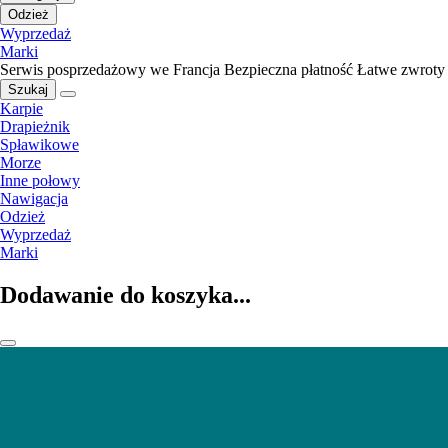
Odzież
Wyprzedaż
Marki
Serwis posprzedażowy we Francja
Bezpieczna płatność
Łatwe zwroty
Szukaj
Karpie
Drapieżnik
Spławikowe
Morze
Inne połowy
Nawigacja
Odzież
Wyprzedaż
Marki
Dodawanie do koszyka...