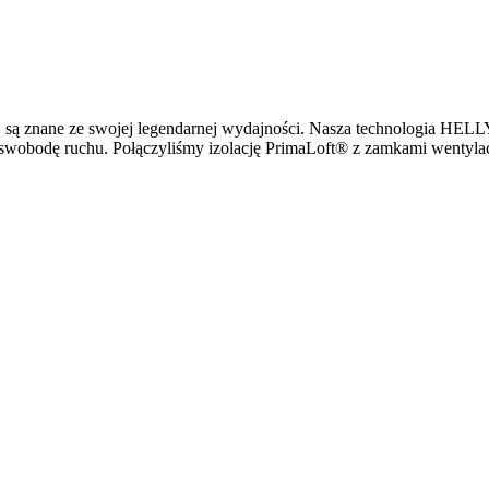
dażą, są znane ze swojej legendarnej wydajności. Nasza technologia 
 swobodę ruchu. Połączyliśmy izolację PrimaLoft® z zamkami wentylac