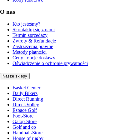
O nas
Kto jesteśmy?
Skontaktuj się z nami
Termin sprzedaży
Zwroty & Refundacje
Zastrzeżenia prawne
Metody płatności
Ceny i opcje dostawy
Oświadczenie o ochronie prywatności
Nasze sklepy
Basket Center
Daily Bikers
Direct Running
Direct-Volley
Espace Golf
Foot-Store
Galop-Store
Golf and co
Handball-Store
House of rugby