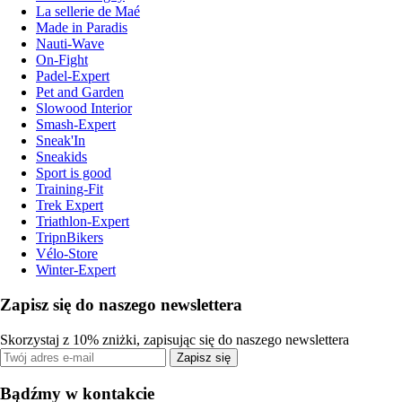
La sellerie de Maé
Made in Paradis
Nauti-Wave
On-Fight
Padel-Expert
Pet and Garden
Slowood Interior
Smash-Expert
Sneak'In
Sneakids
Sport is good
Training-Fit
Trek Expert
Triathlon-Expert
TripnBikers
Vélo-Store
Winter-Expert
Zapisz się do naszego newslettera
Skorzystaj z 10% zniżki, zapisując się do naszego newslettera
Zapisz się
Bądźmy w kontakcie