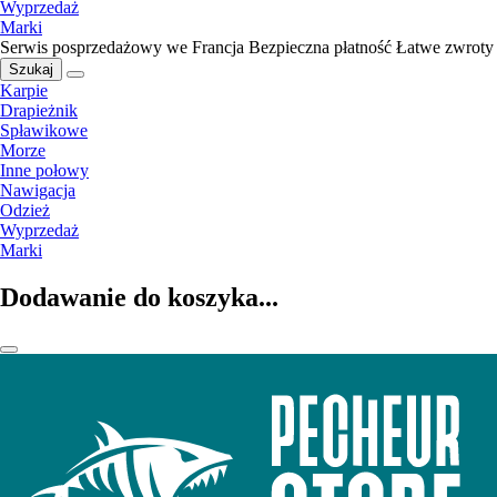
Wyprzedaż
Marki
Serwis posprzedażowy we Francja
Bezpieczna płatność
Łatwe zwroty
Szukaj
Karpie
Drapieżnik
Spławikowe
Morze
Inne połowy
Nawigacja
Odzież
Wyprzedaż
Marki
Dodawanie do koszyka...