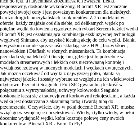
nich do ręki, a natychmiast zrozumiesz ten związek. Lekki,
responsywny, doskonale wykończony, Biocraft XR jest znacznie
powyżej swojej ceny i jest poważnym konkurentem dla niektórych
bardzo drogich amerykańskich konkurentów. Z 25 modelami w
ofercie, każdy znajdzie coś dla siebie, od delikatnych wędek po
potężne wędki do łowienia egzotycznych ryb.art Sercem każdej wędki
Biocraft XR jest oszałamiająca kombinacja ekskluzywnej technologii
węglowej Shimano, aby uzyskać idealną akcję do celu wędki. Blanki
o wysokim module sprężystości składają się z HPC, bio-włókien,
nanowłókien i Diaflash w różnych mieszankach. Ta kombinacja
przekłada się na lekkość i finezję tam, gdzie jest to potrzebne w
modelach streamerowych i lekkich oraz niezrównaną kontrolę i
wydajność rzutową w mocnych modelach i wędkach dwuręcznych.
Jak można oczekiwać od wędki z najwyższej półki, blanki są
najwyższej jakości i zostały wybrane ze względu na ich właściwości
użytkowe. Przelotki Seaguide i Fuji SIC gwarantują lekkość w
połączeniu z wytrzymałością, uchwyty kołowrotka Seaguide
doskonale łączą się z tradycyjnymi korkowymi rękojeściami, a każda
wędka jest dostarczana z aksamitną torbą i twardą tubą do
przenoszenia. Oczywiście, aby w pełni docenić Biocraft XR, musisz
wziąć go w swoje ręce i przetestować. Wtedy, i tylko wtedy, w pełni
docenisz wydajność wędki, która kosztuje połowę ceny swoich
konkurentów. Biocraft XR - Born To Fly!