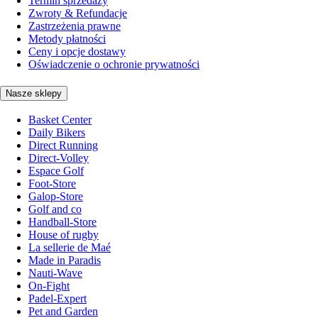
Termin sprzedaży
Zwroty & Refundacje
Zastrzeżenia prawne
Metody płatności
Ceny i opcje dostawy
Oświadczenie o ochronie prywatności
Nasze sklepy
Basket Center
Daily Bikers
Direct Running
Direct-Volley
Espace Golf
Foot-Store
Galop-Store
Golf and co
Handball-Store
House of rugby
La sellerie de Maé
Made in Paradis
Nauti-Wave
On-Fight
Padel-Expert
Pet and Garden