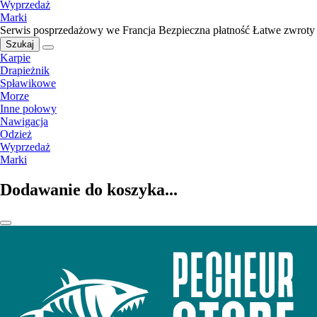
Wyprzedaż
Marki
Serwis posprzedażowy we Francja
Bezpieczna płatność
Łatwe zwroty
Szukaj
Karpie
Drapieżnik
Spławikowe
Morze
Inne połowy
Nawigacja
Odzież
Wyprzedaż
Marki
Dodawanie do koszyka...