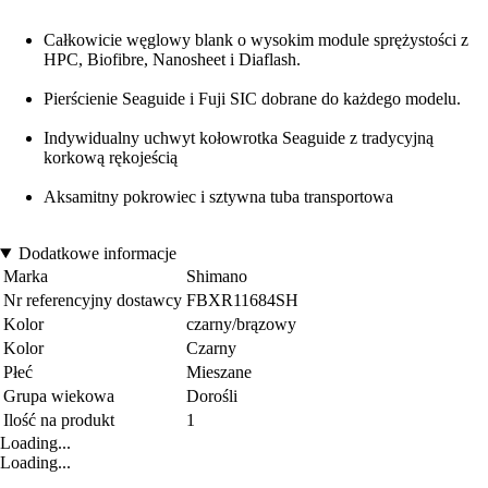
Całkowicie węglowy blank o wysokim module sprężystości z
HPC, Biofibre, Nanosheet i Diaflash.
Pierścienie Seaguide i Fuji SIC dobrane do każdego modelu.
Indywidualny uchwyt kołowrotka Seaguide z tradycyjną
korkową rękojeścią
Aksamitny pokrowiec i sztywna tuba transportowa
Dodatkowe informacje
Marka
Shimano
Nr referencyjny dostawcy
FBXR11684SH
Kolor
czarny/brązowy
Kolor
Czarny
Płeć
Mieszane
Grupa wiekowa
Dorośli
Ilość na produkt
1
Loading...
Loading...