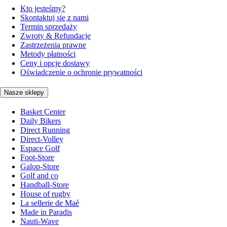
Kto jesteśmy?
Skontaktuj się z nami
Termin sprzedaży
Zwroty & Refundacje
Zastrzeżenia prawne
Metody płatności
Ceny i opcje dostawy
Oświadczenie o ochronie prywatności
Nasze sklepy
Basket Center
Daily Bikers
Direct Running
Direct-Volley
Espace Golf
Foot-Store
Galop-Store
Golf and co
Handball-Store
House of rugby
La sellerie de Maé
Made in Paradis
Nauti-Wave