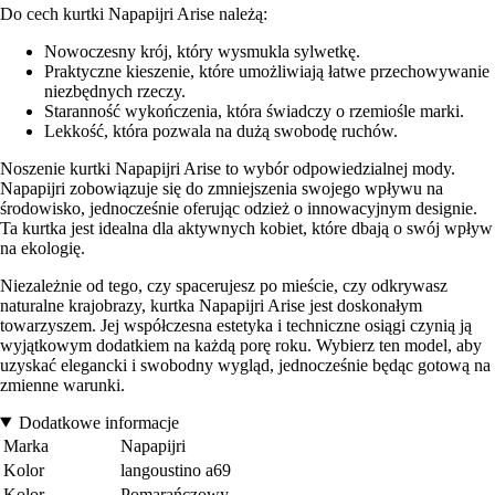
Do cech kurtki Napapijri Arise należą:
Nowoczesny krój, który wysmukla sylwetkę.
Praktyczne kieszenie, które umożliwiają łatwe przechowywanie
niezbędnych rzeczy.
Staranność wykończenia, która świadczy o rzemiośle marki.
Lekkość, która pozwala na dużą swobodę ruchów.
Noszenie kurtki Napapijri Arise to wybór odpowiedzialnej mody.
Napapijri zobowiązuje się do zmniejszenia swojego wpływu na
środowisko, jednocześnie oferując odzież o innowacyjnym designie.
Ta kurtka jest idealna dla aktywnych kobiet, które dbają o swój wpływ
na ekologię.
Niezależnie od tego, czy spacerujesz po mieście, czy odkrywasz
naturalne krajobrazy, kurtka Napapijri Arise jest doskonałym
towarzyszem. Jej współczesna estetyka i techniczne osiągi czynią ją
wyjątkowym dodatkiem na każdą porę roku. Wybierz ten model, aby
uzyskać elegancki i swobodny wygląd, jednocześnie będąc gotową na
zmienne warunki.
Dodatkowe informacje
Marka
Napapijri
Kolor
langoustino a69
Kolor
Pomarańczowy