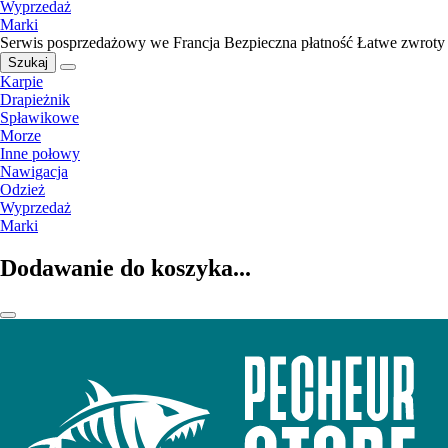
Wyprzedaż
Marki
Serwis posprzedażowy we Francja
Bezpieczna płatność
Łatwe zwroty
Szukaj
Karpie
Drapieżnik
Spławikowe
Morze
Inne połowy
Nawigacja
Odzież
Wyprzedaż
Marki
Dodawanie do koszyka...