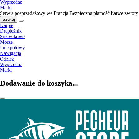
Wyprzedaż
Marki
Serwis posprzedażowy we Francja
Bezpieczna płatność
Łatwe zwroty
Szukaj
Karpie
Drapieżnik
Spławikowe
Morze
Inne połowy
Nawigacja
Odzież
Wyprzedaż
Marki
Dodawanie do koszyka...