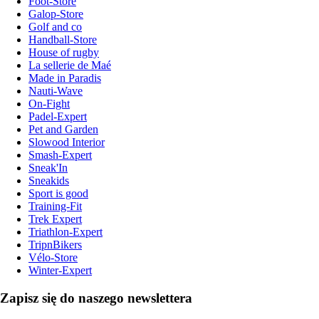
Foot-Store
Galop-Store
Golf and co
Handball-Store
House of rugby
La sellerie de Maé
Made in Paradis
Nauti-Wave
On-Fight
Padel-Expert
Pet and Garden
Slowood Interior
Smash-Expert
Sneak'In
Sneakids
Sport is good
Training-Fit
Trek Expert
Triathlon-Expert
TripnBikers
Vélo-Store
Winter-Expert
Zapisz się do naszego newslettera