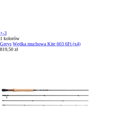
+-3
1 kolorów
Greys
Wędka muchowa Kite 603 6Ft (x4)
819,50 zł