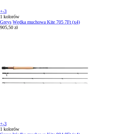
+-3
1 kolorów
Greys
Wędka muchowa Kite 705 7Ft (x4)
905,50 zł
+-3
1 kolorów