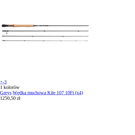
+-3
1 kolorów
Greys
Wędka muchowa Kite 107 10Ft (x4)
1250,50 zł