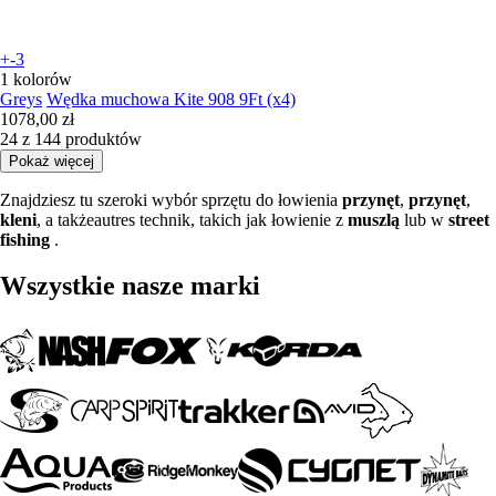
+-3
1 kolorów
Greys
Wędka muchowa Kite 908 9Ft (x4)
1078,00 zł
24 z 144 produktów
Pokaż więcej
Znajdziesz tu szeroki wybór sprzętu do łowienia
przynęt
,
przynęt
,
kleni
, a takżeautres technik, takich jak łowienie z
muszlą
lub w
street
fishing
.
Wszystkie nasze marki