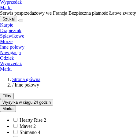
Wyprzedaż
Marki
Serwis posprzedażowy we Francja
Bezpieczna płatność
Łatwe zwroty
Szukaj
Karpie
Drapieżnik
Spławikowe
Morze
Inne połowy
Nawigacja
Odzież
Wyprzedaż
Marki
Strona główna
/
Inne połowy
Filtry
Wysyłka w ciągu 24 godzin
Marka
Hearty Rise
2
Maver
2
Shimano
4