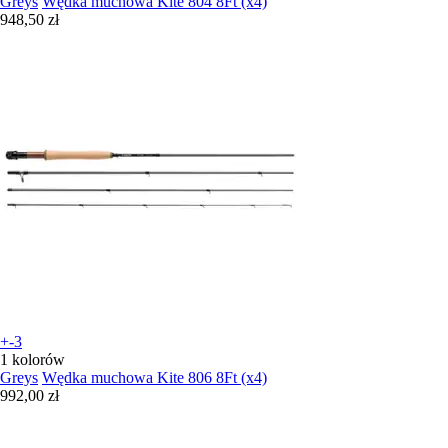
Greys
Wędka muchowa Kite 804 8Ft (x4)
948,50 zł
+-3
1 kolorów
Greys
Wędka muchowa Kite 806 8Ft (x4)
992,00 zł