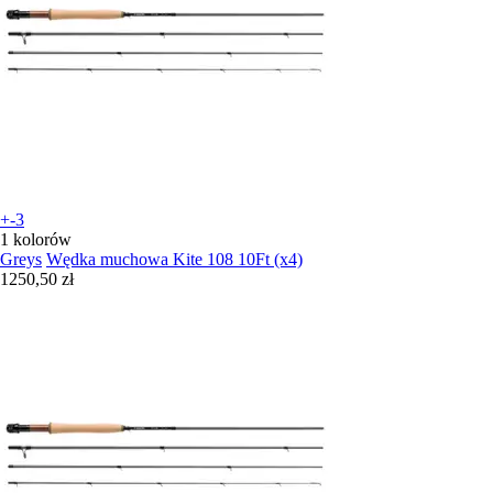
+-3
1 kolorów
Greys
Wędka muchowa Kite 108 10Ft (x4)
1250,50 zł