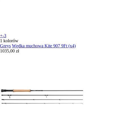
+-3
1 kolorów
Greys
Wędka muchowa Kite 907 9Ft (x4)
1035,00 zł