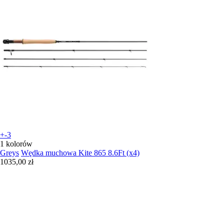
+-3
1 kolorów
Greys
Wędka muchowa Kite 865 8.6Ft (x4)
1035,00 zł