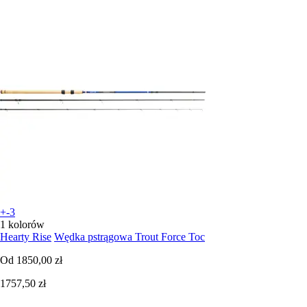
+-3
1 kolorów
Hearty Rise
Wędka pstrągowa Trout Force Toc
Od
1850,00 zł
1757,50 zł