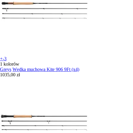
+-3
1 kolorów
Greys
Wędka muchowa Kite 906 9Ft (x4)
1035,00 zł