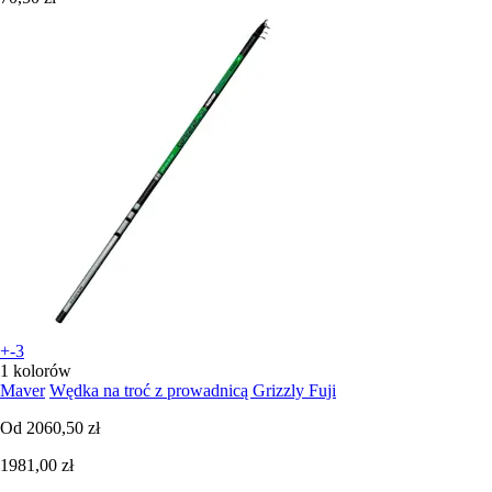
+-3
1 kolorów
Maver
Wędka na troć z prowadnicą Grizzly Fuji
Od
2060,50 zł
1981,00 zł