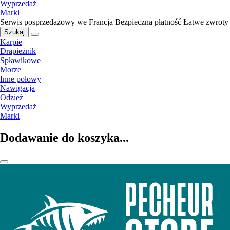
Wyprzedaż
Marki
Serwis posprzedażowy we Francja
Bezpieczna płatność
Łatwe zwroty
Szukaj
Karpie
Drapieżnik
Spławikowe
Morze
Inne połowy
Nawigacja
Odzież
Wyprzedaż
Marki
Dodawanie do koszyka...