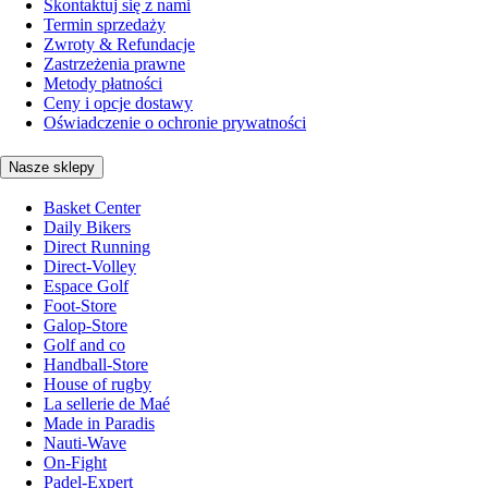
Skontaktuj się z nami
Termin sprzedaży
Zwroty & Refundacje
Zastrzeżenia prawne
Metody płatności
Ceny i opcje dostawy
Oświadczenie o ochronie prywatności
Nasze sklepy
Basket Center
Daily Bikers
Direct Running
Direct-Volley
Espace Golf
Foot-Store
Galop-Store
Golf and co
Handball-Store
House of rugby
La sellerie de Maé
Made in Paradis
Nauti-Wave
On-Fight
Padel-Expert