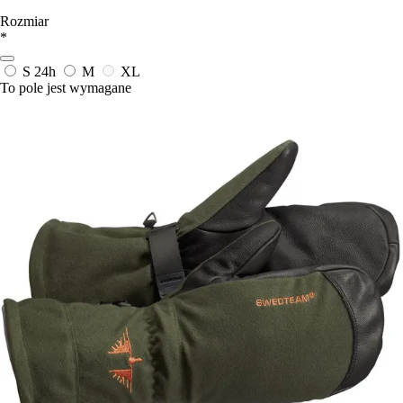
Rozmiar
*
S
24h
M
XL
To pole jest wymagane