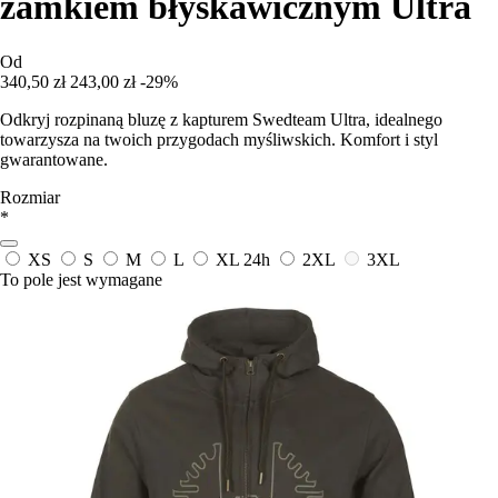
zamkiem błyskawicznym Ultra
Od
340,50 zł
243,00 zł
-29%
Odkryj rozpinaną bluzę z kapturem Swedteam Ultra, idealnego
towarzysza na twoich przygodach myśliwskich. Komfort i styl
gwarantowane.
Rozmiar
*
XS
S
M
L
XL
24h
2XL
3XL
To pole jest wymagane