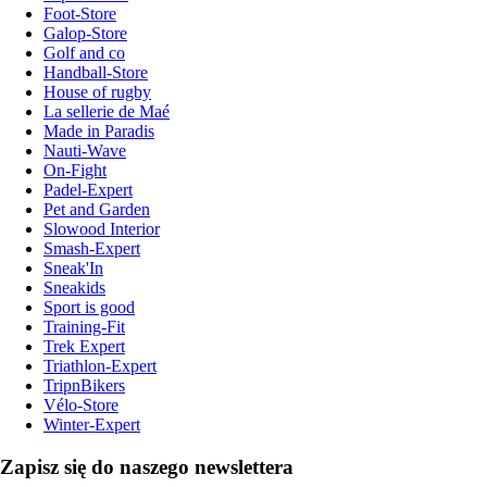
Foot-Store
Galop-Store
Golf and co
Handball-Store
House of rugby
La sellerie de Maé
Made in Paradis
Nauti-Wave
On-Fight
Padel-Expert
Pet and Garden
Slowood Interior
Smash-Expert
Sneak'In
Sneakids
Sport is good
Training-Fit
Trek Expert
Triathlon-Expert
TripnBikers
Vélo-Store
Winter-Expert
Zapisz się do naszego newslettera