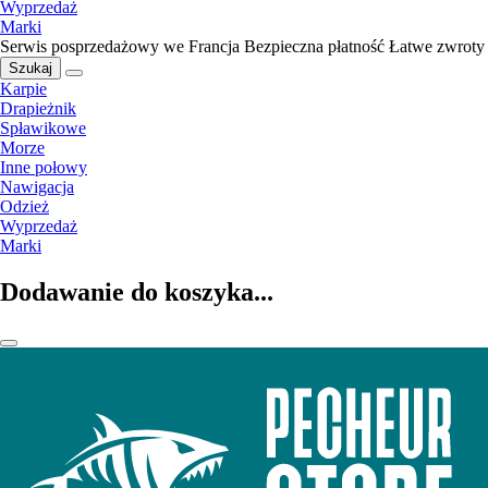
Wyprzedaż
Marki
Serwis posprzedażowy we Francja
Bezpieczna płatność
Łatwe zwroty
Szukaj
Karpie
Drapieżnik
Spławikowe
Morze
Inne połowy
Nawigacja
Odzież
Wyprzedaż
Marki
Dodawanie do koszyka...