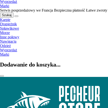
Wyprzedaż
Marki
Serwis posprzedażowy we Francja
Bezpieczna płatność
Łatwe zwroty
Szukaj
Karpie
Drapieżnik
Spławikowe
Morze
Inne połowy
Nawigacja
Odzież
Wyprzedaż
Marki
Dodawanie do koszyka...