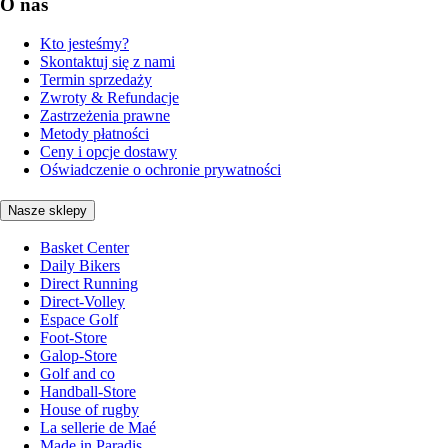
O nas
Kto jesteśmy?
Skontaktuj się z nami
Termin sprzedaży
Zwroty & Refundacje
Zastrzeżenia prawne
Metody płatności
Ceny i opcje dostawy
Oświadczenie o ochronie prywatności
Nasze sklepy
Basket Center
Daily Bikers
Direct Running
Direct-Volley
Espace Golf
Foot-Store
Galop-Store
Golf and co
Handball-Store
House of rugby
La sellerie de Maé
Made in Paradis