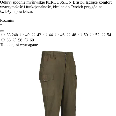
Odkryj spodnie myśliwskie PERCUSSION Bristol, łączące komfort,
wytrzymałość i funkcjonalność, idealne do Twoich przygód na
świeżym powietrzu.
Rozmiar
*
38
24h
40
42
44
46
48
50
52
54
56
58
60
To pole jest wymagane