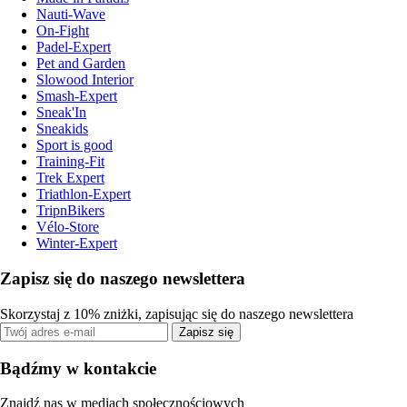
Nauti-Wave
On-Fight
Padel-Expert
Pet and Garden
Slowood Interior
Smash-Expert
Sneak'In
Sneakids
Sport is good
Training-Fit
Trek Expert
Triathlon-Expert
TripnBikers
Vélo-Store
Winter-Expert
Zapisz się do naszego newslettera
Skorzystaj z 10% zniżki, zapisując się do naszego newslettera
Zapisz się
Bądźmy w kontakcie
Znajdź nas w mediach społecznościowych