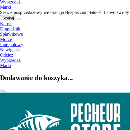
Wyprzedaż
Marki
Serwis posprzedażowy we Francja
Bezpieczna płatność
Łatwe zwroty
Szukaj
Karpie
Drapieżnik
Spławikowe
Morze
Inne połowy
Nawigacja
Odzież
Wyprzedaż
Marki
Dodawanie do koszyka...