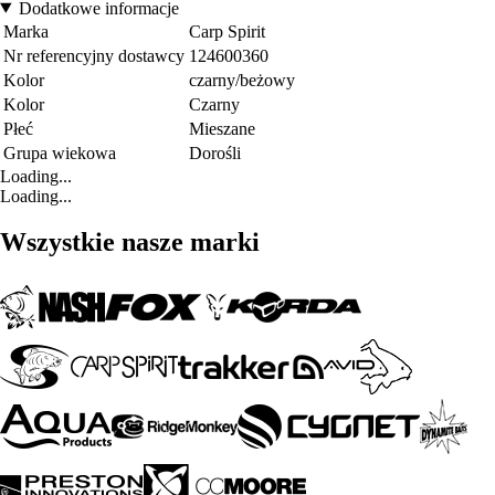
Dodatkowe informacje
Marka
Carp Spirit
Nr referencyjny dostawcy
124600360
Kolor
czarny/beżowy
Kolor
Czarny
Płeć
Mieszane
Grupa wiekowa
Dorośli
Loading...
Loading...
Wszystkie nasze marki