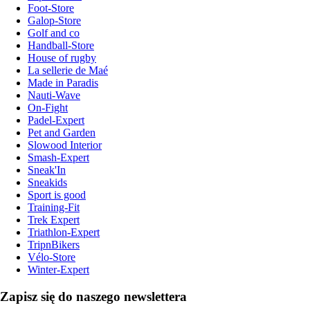
Foot-Store
Galop-Store
Golf and co
Handball-Store
House of rugby
La sellerie de Maé
Made in Paradis
Nauti-Wave
On-Fight
Padel-Expert
Pet and Garden
Slowood Interior
Smash-Expert
Sneak'In
Sneakids
Sport is good
Training-Fit
Trek Expert
Triathlon-Expert
TripnBikers
Vélo-Store
Winter-Expert
Zapisz się do naszego newslettera