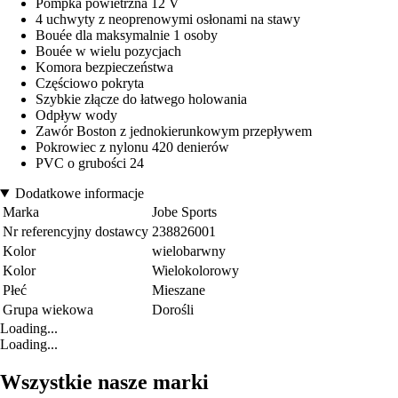
Pompka powietrzna 12 V
4 uchwyty z neoprenowymi osłonami na stawy
Bouée dla maksymalnie 1 osoby
Bouée w wielu pozycjach
Komora bezpieczeństwa
Częściowo pokryta
Szybkie złącze do łatwego holowania
Odpływ wody
Zawór Boston z jednokierunkowym przepływem
Pokrowiec z nylonu 420 denierów
PVC o grubości 24
Dodatkowe informacje
Marka
Jobe Sports
Nr referencyjny dostawcy
238826001
Kolor
wielobarwny
Kolor
Wielokolorowy
Płeć
Mieszane
Grupa wiekowa
Dorośli
Loading...
Loading...
Wszystkie nasze marki