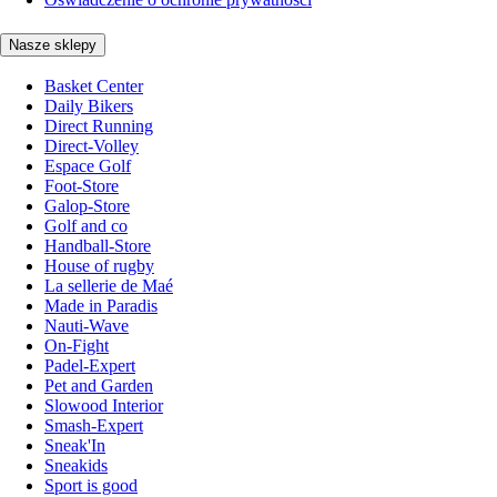
Nasze sklepy
Basket Center
Daily Bikers
Direct Running
Direct-Volley
Espace Golf
Foot-Store
Galop-Store
Golf and co
Handball-Store
House of rugby
La sellerie de Maé
Made in Paradis
Nauti-Wave
On-Fight
Padel-Expert
Pet and Garden
Slowood Interior
Smash-Expert
Sneak'In
Sneakids
Sport is good