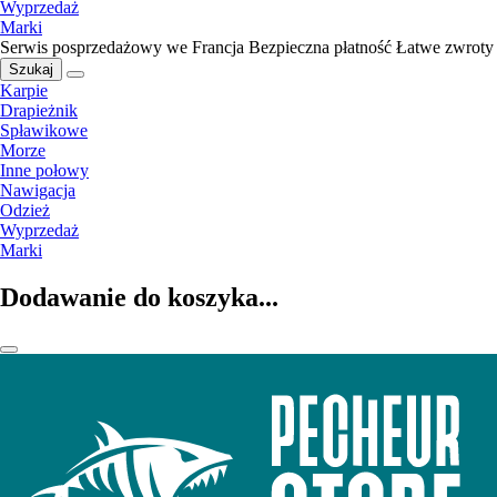
Wyprzedaż
Marki
Serwis posprzedażowy we Francja
Bezpieczna płatność
Łatwe zwroty
Szukaj
Karpie
Drapieżnik
Spławikowe
Morze
Inne połowy
Nawigacja
Odzież
Wyprzedaż
Marki
Dodawanie do koszyka...