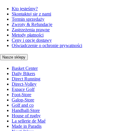
Kto jesteśmy?
Skontaktuj się z nami
Termin sprzedaży
Zwroty & Refundacje
Zastrzeżenia prawne
Metody płatności
Ceny i opcje dostawy
Oświadczenie o ochronie prywatności
Nasze sklepy
Basket Center
Daily Bikers
Direct Running
Direct-Volley
Espace Golf
Foot-Store
Galop-Store
Golf and co
Handball-Store
House of rugby
La sellerie de Maé
Made in Paradis