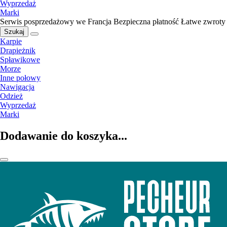
Wyprzedaż
Marki
Serwis posprzedażowy we Francja
Bezpieczna płatność
Łatwe zwroty
Szukaj
Karpie
Drapieżnik
Spławikowe
Morze
Inne połowy
Nawigacja
Odzież
Wyprzedaż
Marki
Dodawanie do koszyka...