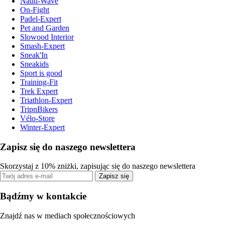
Nauti-Wave
On-Fight
Padel-Expert
Pet and Garden
Slowood Interior
Smash-Expert
Sneak'In
Sneakids
Sport is good
Training-Fit
Trek Expert
Triathlon-Expert
TripnBikers
Vélo-Store
Winter-Expert
Zapisz się do naszego newslettera
Skorzystaj z 10% zniżki, zapisując się do naszego newslettera
Zapisz się
Bądźmy w kontakcie
Znajdź nas w mediach społecznościowych