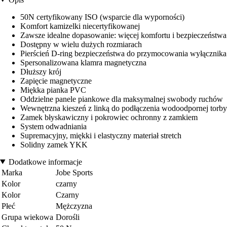
50N certyfikowany ISO (wsparcie dla wyporności)
Komfort kamizelki niecertyfikowanej
Zawsze idealne dopasowanie: więcej komfortu i bezpieczeństwa
Dostępny w wielu dużych rozmiarach
Pierścień D-ring bezpieczeństwa do przymocowania wyłącznika
Spersonalizowana klamra magnetyczna
Dłuższy krój
Zapięcie magnetyczne
Miękka pianka PVC
Oddzielne panele piankowe dla maksymalnej swobody ruchów
Wewnętrzna kieszeń z linką do podłączenia wodoodpornej torby
Zamek błyskawiczny i pokrowiec ochronny z zamkiem
System odwadniania
Supremacyjny, miękki i elastyczny materiał stretch
Solidny zamek YKK
Dodatkowe informacje
Marka
Jobe Sports
Kolor
czarny
Kolor
Czarny
Płeć
Mężczyzna
Grupa wiekowa
Dorośli