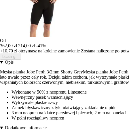
Od
362,00 zł
214,00 zł
-41%
+10,70 zł
otrzymasz na kolejne zamowienie
Zostana naliczone po pot
Loading...
Opis
Męska pianka Jobe Perth 3/2mm Shorty GreyMęska pianka Jobe Perth 3
lato trwało przez cały rok. Dzięki takim cechom, jak wytrzymałe płas
wspaniałych kolorach: czerwonym, niebieskim, turkusowym i grafito
Wykonane w 50% z neoprenu Limestone
Wewnętrzny pasek wzmacniający
Wytrzymałe płaskie szwy
Zamek błyskawiczny z tyłu ułatwiający zakładanie rapide
3 mm neopren na klatce piersiowej i plecach, 2 mm na panelach 
W pełni rozciągliwy neopren
Dodatkowe informacje