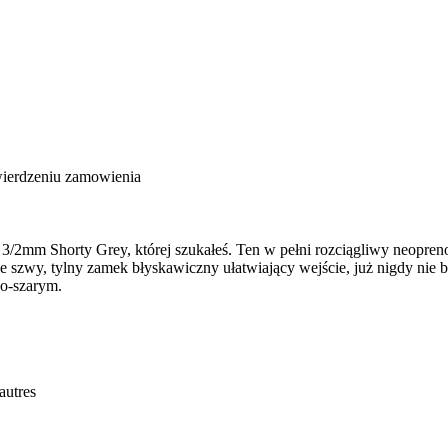
wierdzeniu zamowienia
/2mm Shorty Grey, której szukałeś. Ten w pełni rozciągliwy neopreno
kie szwy, tylny zamek błyskawiczny ułatwiający wejście, już nigdy nie
wo-szarym.
autres