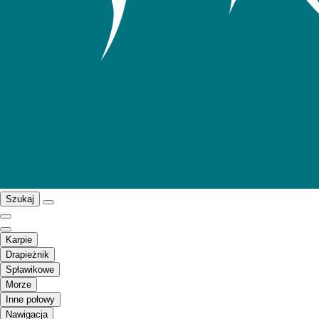
Szukaj
Karpie
Drapieżnik
Spławikowe
Morze
Inne połowy
Nawigacja