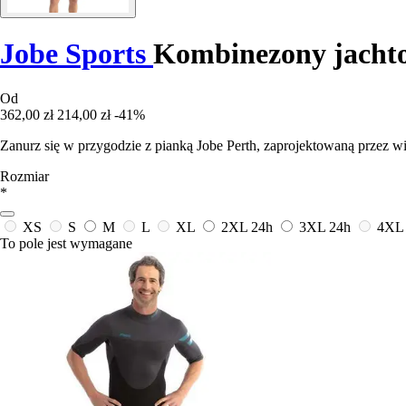
Jobe Sports
Kombinezony jacht
Od
362,00 zł
214,00 zł
-41%
Zanurz się w przygodzie z pianką Jobe Perth, zaprojektowaną przez 
Rozmiar
*
XS
S
M
L
XL
2XL
24h
3XL
24h
4XL
To pole jest wymagane