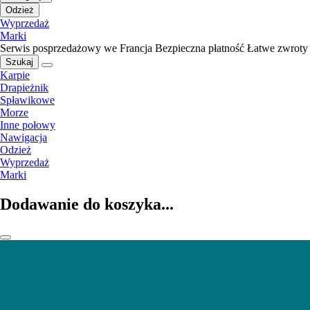
Odzież
Wyprzedaż
Marki
Serwis posprzedażowy we Francja
Bezpieczna płatność
Łatwe zwroty
Szukaj
Karpie
Drapieżnik
Spławikowe
Morze
Inne połowy
Nawigacja
Odzież
Wyprzedaż
Marki
Dodawanie do koszyka...