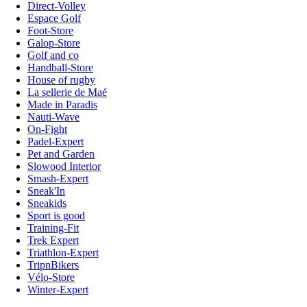
Direct-Volley
Espace Golf
Foot-Store
Galop-Store
Golf and co
Handball-Store
House of rugby
La sellerie de Maé
Made in Paradis
Nauti-Wave
On-Fight
Padel-Expert
Pet and Garden
Slowood Interior
Smash-Expert
Sneak'In
Sneakids
Sport is good
Training-Fit
Trek Expert
Triathlon-Expert
TripnBikers
Vélo-Store
Winter-Expert