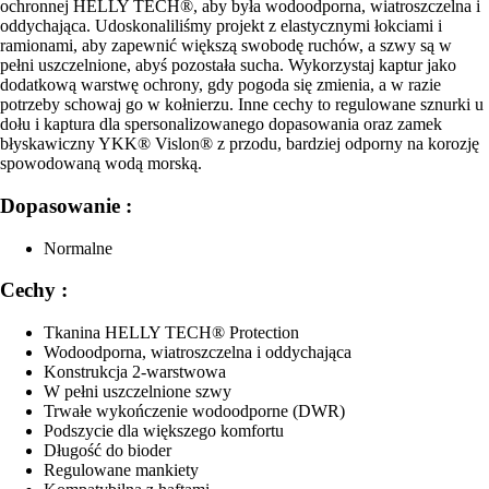
ochronnej HELLY TECH®, aby była wodoodporna, wiatroszczelna i
oddychająca. Udoskonaliliśmy projekt z elastycznymi łokciami i
ramionami, aby zapewnić większą swobodę ruchów, a szwy są w
pełni uszczelnione, abyś pozostała sucha. Wykorzystaj kaptur jako
dodatkową warstwę ochrony, gdy pogoda się zmienia, a w razie
potrzeby schowaj go w kołnierzu. Inne cechy to regulowane sznurki u
dołu i kaptura dla spersonalizowanego dopasowania oraz zamek
błyskawiczny YKK® Vislon® z przodu, bardziej odporny na korozję
spowodowaną wodą morską.
Dopasowanie :
Normalne
Cechy :
Tkanina HELLY TECH® Protection
Wodoodporna, wiatroszczelna i oddychająca
Konstrukcja 2-warstwowa
W pełni uszczelnione szwy
Trwałe wykończenie wodoodporne (DWR)
Podszycie dla większego komfortu
Długość do bioder
Regulowane mankiety