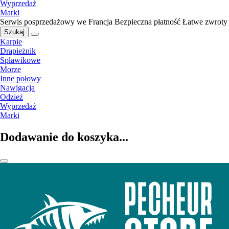
Wyprzedaż
Marki
Serwis posprzedażowy we Francja
Bezpieczna płatność
Łatwe zwroty
Szukaj
Karpie
Drapieżnik
Spławikowe
Morze
Inne połowy
Nawigacja
Odzież
Wyprzedaż
Marki
Dodawanie do koszyka...