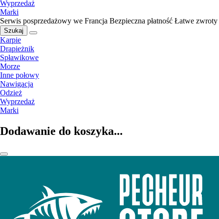
Wyprzedaż
Marki
Serwis posprzedażowy we Francja
Bezpieczna płatność
Łatwe zwroty
Szukaj
Karpie
Drapieżnik
Spławikowe
Morze
Inne połowy
Nawigacja
Odzież
Wyprzedaż
Marki
Dodawanie do koszyka...