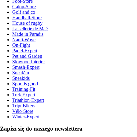
Foot-Store
Galop-Store
Golf and co
Handball-Store
House of rugby
La sellerie de Maé
Made in Paradis
Nauti-Wave
On-Fight
Padel-Expert
Pet and Garden
Slowood Interior
Smash-Expert
Sneak'In
Sneakids
Sport is good
Training-Fit
Trek Expert
Triathlon-Expert
TripnBikers
Vélo-Store
Winter-Expert
Zapisz się do naszego newslettera