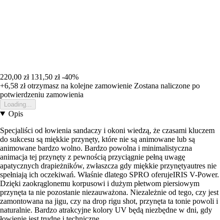
220,00 zł
131,50 zł
-40%
+6,58 zł
otrzymasz na kolejne zamowienie
Zostana naliczone po
potwierdzeniu zamowienia
Loading...
Opis
Specjaliści od łowienia sandaczy i okoni wiedzą, że czasami kluczem
do sukcesu są miękkie przynęty, które nie są animowane lub są
animowane bardzo wolno. Bardzo powolna i minimalistyczna
animacja tej przynęty z pewnością przyciągnie pełną uwagę
apatycznych drapieżników, zwłaszcza gdy miękkie przynętyautres nie
spełniają ich oczekiwań. Właśnie dlatego SPRO oferujeIRIS V-Power.
Dzięki zaokrąglonemu korpusowi i dużym płetwom piersiowym
przynęta ta nie pozostanie niezauważona. Niezależnie od tego, czy jest
zamontowana na jigu, czy na drop rigu shot, przynęta ta tonie powoli i
naturalnie. Bardzo atrakcyjne kolory UV będą niezbędne w dni, gdy
łowienie jest trudne i techniczne.