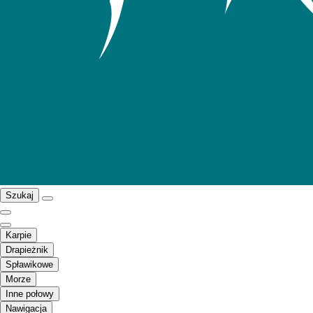
Szukaj
Karpie
Drapieżnik
Spławikowe
Morze
Inne połowy
Nawigacja