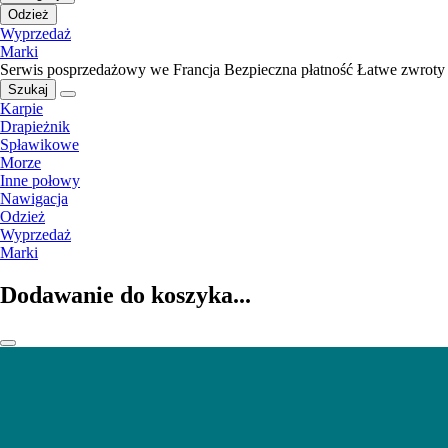
Odzież
Wyprzedaż
Marki
Serwis posprzedażowy we Francja
Bezpieczna płatność
Łatwe zwroty
Szukaj
Karpie
Drapieżnik
Spławikowe
Morze
Inne połowy
Nawigacja
Odzież
Wyprzedaż
Marki
Dodawanie do koszyka...