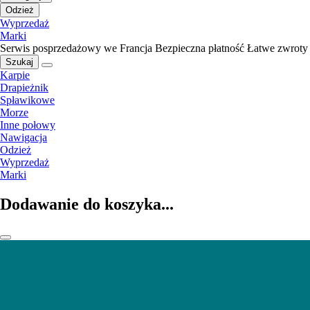
Odzież
Wyprzedaż
Marki
Serwis posprzedażowy we Francja
Bezpieczna płatność
Łatwe zwroty
Szukaj
Karpie
Drapieżnik
Spławikowe
Morze
Inne połowy
Nawigacja
Odzież
Wyprzedaż
Marki
Dodawanie do koszyka...