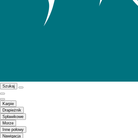
Szukaj
Karpie
Drapieżnik
Spławikowe
Morze
Inne połowy
Nawigacja