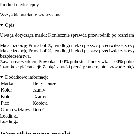
Produkt niedostępny
Wszystkie warianty wyprzedane
Opis
Uwaga dotycząca marki: Koniecznie sprawdź przewodnik po rozmiarac
Mając izolację PrimaLoft®, ten długi i lekki płaszcz przeciwdeszczowy
Mając izolację PrimaLoft®, ten długi i lekki płaszcz przeciwdeszczow
bezpieczeństwa.
Zawartość włókien: Powłoka: 100% poliester. Podszewka: 100% polieste
Instrukcje pielęgnacji: Zapiąć suwaki przed praniem, nie używać zmi
Dodatkowe informacje
Marka
Helly Hansen
Kolor
czarny
Kolor
Czarny
Płeć
Kobieta
Grupa wiekowa
Dorośli
Loading...
Loading...
Wszystkie nasze marki