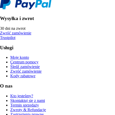
Wysyłka i zwrot
30 dni na zwrot
Zwróć zamówienie
Trustpilot
Usługi
Moje konto
Centrum pomocy
Śledź zamówienie
Zwróć zamówienie
Kody rabatowe
O nas
Kto jesteśmy?
Skontaktuj się z nami
Termin sprzedaży
Zwroty & Refundacje
Zastrzeżenia prawne