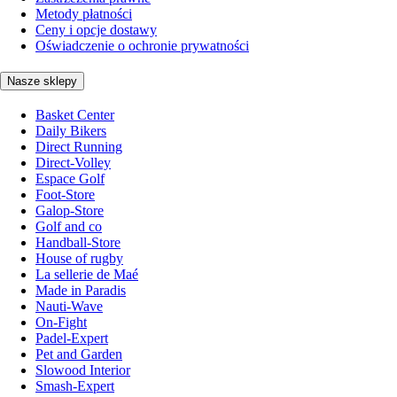
Metody płatności
Ceny i opcje dostawy
Oświadczenie o ochronie prywatności
Nasze sklepy
Basket Center
Daily Bikers
Direct Running
Direct-Volley
Espace Golf
Foot-Store
Galop-Store
Golf and co
Handball-Store
House of rugby
La sellerie de Maé
Made in Paradis
Nauti-Wave
On-Fight
Padel-Expert
Pet and Garden
Slowood Interior
Smash-Expert