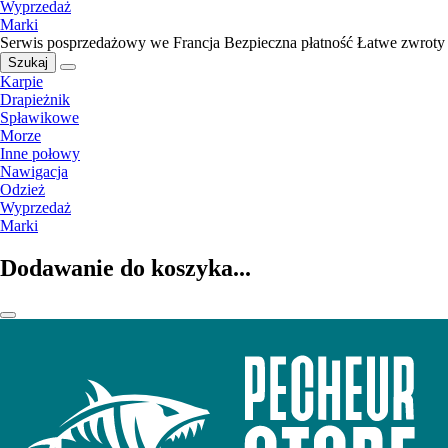
Wyprzedaż
Marki
Serwis posprzedażowy we Francja
Bezpieczna płatność
Łatwe zwroty
Szukaj
Karpie
Drapieżnik
Spławikowe
Morze
Inne połowy
Nawigacja
Odzież
Wyprzedaż
Marki
Dodawanie do koszyka...