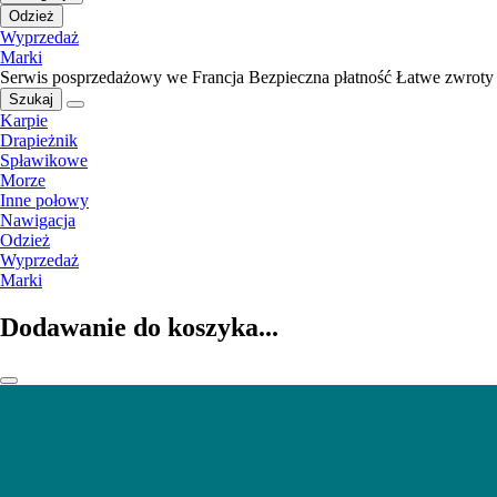
Odzież
Wyprzedaż
Marki
Serwis posprzedażowy we Francja
Bezpieczna płatność
Łatwe zwroty
Szukaj
Karpie
Drapieżnik
Spławikowe
Morze
Inne połowy
Nawigacja
Odzież
Wyprzedaż
Marki
Dodawanie do koszyka...