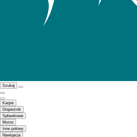
Szukaj
Karpie
Drapieżnik
Spławikowe
Morze
Inne połowy
Nawigacja