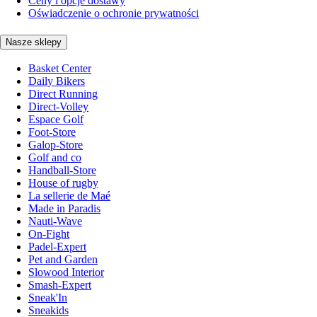
Ceny i opcje dostawy
Oświadczenie o ochronie prywatności
Nasze sklepy
Basket Center
Daily Bikers
Direct Running
Direct-Volley
Espace Golf
Foot-Store
Galop-Store
Golf and co
Handball-Store
House of rugby
La sellerie de Maé
Made in Paradis
Nauti-Wave
On-Fight
Padel-Expert
Pet and Garden
Slowood Interior
Smash-Expert
Sneak'In
Sneakids