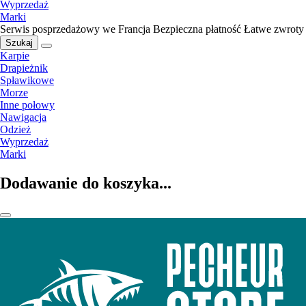
Wyprzedaż
Marki
Serwis posprzedażowy we Francja
Bezpieczna płatność
Łatwe zwroty
Szukaj
Karpie
Drapieżnik
Spławikowe
Morze
Inne połowy
Nawigacja
Odzież
Wyprzedaż
Marki
Dodawanie do koszyka...