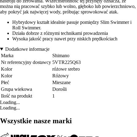
nastroju do żerowania. Wszechstronność tej przynęty oznacza, że
można nią pracować szybko lub wolno, głęboko lub powierzchniowo,
aby pokryć jak najwięcej wody, próbując sprowokować atak.
Hybrydowy kształt idealnie pasuje pomiędzy Slim Swimmer i
Roll Swimmer.
Działa dobrze z różnymi technikami prowadzenia
Wysoka jakość pracy nawet przy niskich prędkościach
Dodatkowe informacje
Marka
Shimano
Nr referencyjny dostawcy
5VTR225Q63
Kolor
różowe srebro
Kolor
Różowy
Płeć
Mieszane
Grupa wiekowa
Dorośli
Ilość na produkt
1
Loading...
Loading...
Wszystkie nasze marki