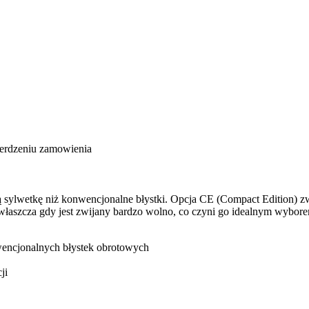
ierdzeniu zamowienia
sylwetkę niż konwencjonalne błystki. Opcja CE (Compact Edition) zwi
właszcza gdy jest zwijany bardzo wolno, co czyni go idealnym wybore
wencjonalnych błystek obrotowych
ji