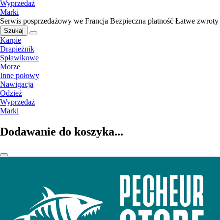
Wyprzedaż
Marki
Serwis posprzedażowy we Francja
Bezpieczna płatność
Łatwe zwroty
Szukaj
Karpie
Drapieżnik
Spławikowe
Morze
Inne połowy
Nawigacja
Odzież
Wyprzedaż
Marki
Dodawanie do koszyka...