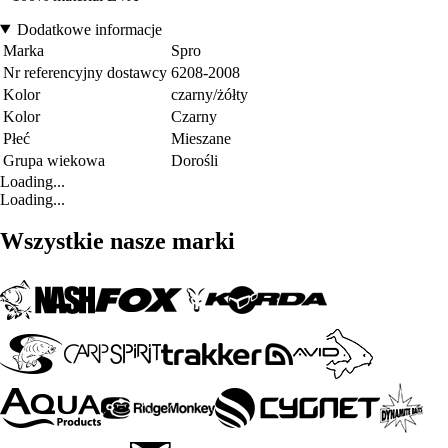
Dodatkowe informacje
Marka
Spro
Nr referencyjny dostawcy
6208-2008
Kolor
czarny/żółty
Kolor
Czarny
Płeć
Mieszane
Grupa wiekowa
Dorośli
Loading...
Loading...
Wszystkie nasze marki