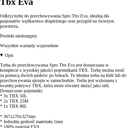
Tbx Eva
Odkryj torbę do przechowywania Spro Tbx Eva, idealną dla
pasjonatów wędkarstwa drapieżnego oraz przygód na świeżym
powietrzu.
Produkt niedostępny
Wszystkie warianty wyprzedane
Opis
Torba do przechowywania Spro Tbx Eva jest dostarczana w
komplecie z wysokiej jakości pojemnikami TBX. Torbę można nosić
za pomocą dwóch pasków po bokach. To idealna torba na łódź lub do
przechowywania sprzętu w samochodzie. Torba jest wykonana z
twardej pokrywy TBX, która może również służyć jako stół.
Dostarczone pojemniki:
* 3x TBX 50L
* 2x TBX 25M
* 1x TBX 80L
* 367x270x327mm
* Jednolita grubość materiału 1mm
* 100% materiał EVA