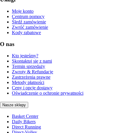
Moje konto
Centrum pomocy
Śledź zamówienie
Zwróć zamówienie
Kody rabatowe
O nas
Kto jesteśmy?
Skontaktuj się z nami
Termin sprzedaży
Zwroty & Refundacje
Zastrzeżenia prawne
Metody płatności
Ceny i opcje dostawy
Oświadczenie o ochronie prywatności
Nasze sklepy
Basket Center
Daily Bikers
Direct Running
Direct-Volley