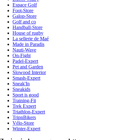
Espace Golf
Foot-Store
Galop-Store
Golf and co
Handball-Store
House of rugby
La sellerie de Maé
Made in Paradis
Nauti-Wave
On-Fight
Padel-Expert
Pet and Garden
Slowood Interior
Smash-Expert
Sneak'In
Sneakids
Sport is good
Training-Fit
Trek Expert
Triathlon-Expert
TripnBikers
Vélo-Store
Winter-Expert