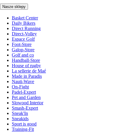
Nasze sklepy
Basket Center
Daily Bikers
Direct Running
Direct-Volley
Espace Golf
Foot-Store
Galop-Store
Golf and co
Handball-Store
House of rugby
La sellerie de Maé
Made in Paradis
Nauti-Wave
On-Fight
Padel-Expert
Pet and Garden
Slowood Interior
Smash-Expert
Sneak'In
Sneakids
Sport is good
Training-Fit