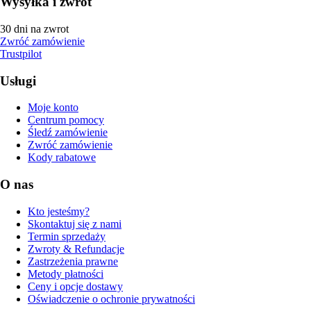
Wysyłka i zwrot
30 dni na zwrot
Zwróć zamówienie
Trustpilot
Usługi
Moje konto
Centrum pomocy
Śledź zamówienie
Zwróć zamówienie
Kody rabatowe
O nas
Kto jesteśmy?
Skontaktuj się z nami
Termin sprzedaży
Zwroty & Refundacje
Zastrzeżenia prawne
Metody płatności
Ceny i opcje dostawy
Oświadczenie o ochronie prywatności