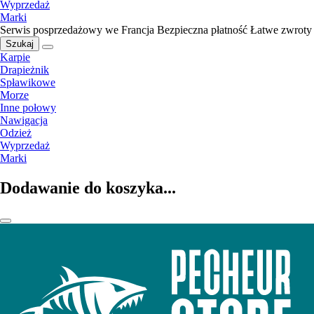
Wyprzedaż
Marki
Serwis posprzedażowy we Francja
Bezpieczna płatność
Łatwe zwroty
Szukaj
Karpie
Drapieżnik
Spławikowe
Morze
Inne połowy
Nawigacja
Odzież
Wyprzedaż
Marki
Dodawanie do koszyka...