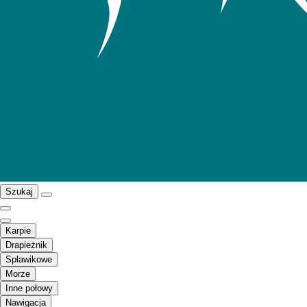
Szukaj
Karpie
Drapieżnik
Spławikowe
Morze
Inne połowy
Nawigacja