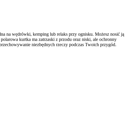
alna na wędrówki, kemping lub relaks przy ognisku. Możesz nosić ją
olarowa kurtka ma zatrzaski z przodu oraz niski, ale ochronny
we przechowywanie niezbędnych rzeczy podczas Twoich przygód.