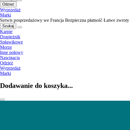
Odzież
Wyprzedaż
Marki
Serwis posprzedażowy we Francja
Bezpieczna płatność
Łatwe zwroty
Szukaj
Karpie
Drapieżnik
Spławikowe
Morze
Inne połowy
Nawigacja
Odzież
Wyprzedaż
Marki
Dodawanie do koszyka...