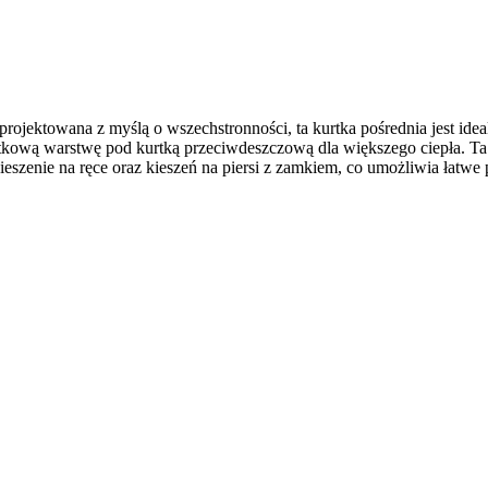
projektowana z myślą o wszechstronności, ta kurtka pośrednia jest ide
tkową warstwę pod kurtką przeciwdeszczową dla większego ciepła. Ta p
ieszenie na ręce oraz kieszeń na piersi z zamkiem, co umożliwia łat