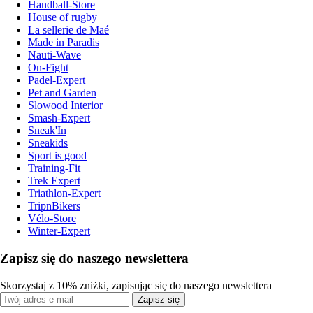
Handball-Store
House of rugby
La sellerie de Maé
Made in Paradis
Nauti-Wave
On-Fight
Padel-Expert
Pet and Garden
Slowood Interior
Smash-Expert
Sneak'In
Sneakids
Sport is good
Training-Fit
Trek Expert
Triathlon-Expert
TripnBikers
Vélo-Store
Winter-Expert
Zapisz się do naszego newslettera
Skorzystaj z 10% zniżki, zapisując się do naszego newslettera
Zapisz się