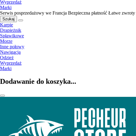
Wyprzedaż
Marki
Serwis posprzedażowy we Francja
Bezpieczna płatność
Łatwe zwroty
Szukaj
Karpie
Drapieżnik
Spławikowe
Morze
Inne połowy
Nawigacja
Odzież
Wyprzedaż
Marki
Dodawanie do koszyka...