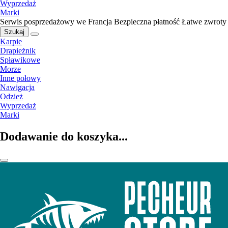
Wyprzedaż
Marki
Serwis posprzedażowy we Francja
Bezpieczna płatność
Łatwe zwroty
Szukaj
Karpie
Drapieżnik
Spławikowe
Morze
Inne połowy
Nawigacja
Odzież
Wyprzedaż
Marki
Dodawanie do koszyka...