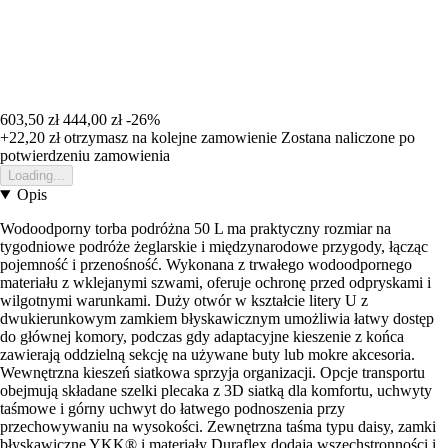
603,50 zł
444,00 zł
-26%
+22,20 zł
otrzymasz na kolejne zamowienie
Zostana naliczone po
potwierdzeniu zamowienia
Loading...
Opis
Wodoodporny torba podróżna 50 L ma praktyczny rozmiar na
tygodniowe podróże żeglarskie i międzynarodowe przygody, łącząc
pojemność i przenośność. Wykonana z trwałego wodoodpornego
materiału z wklejanymi szwami, oferuje ochronę przed odpryskami i
wilgotnymi warunkami. Duży otwór w kształcie litery U z
dwukierunkowym zamkiem błyskawicznym umożliwia łatwy dostęp
do głównej komory, podczas gdy adaptacyjne kieszenie z końca
zawierają oddzielną sekcję na używane buty lub mokre akcesoria.
Wewnętrzna kieszeń siatkowa sprzyja organizacji. Opcje transportu
obejmują składane szelki plecaka z 3D siatką dla komfortu, uchwyty
taśmowe i górny uchwyt do łatwego podnoszenia przy
przechowywaniu na wysokości. Zewnętrzna taśma typu daisy, zamki
błyskawiczne YKK® i materiały Duraflex dodają wszechstronności i