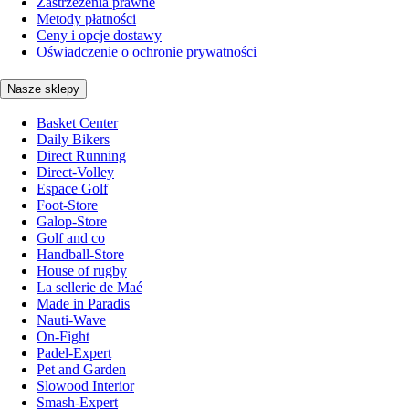
Zastrzeżenia prawne
Metody płatności
Ceny i opcje dostawy
Oświadczenie o ochronie prywatności
Nasze sklepy
Basket Center
Daily Bikers
Direct Running
Direct-Volley
Espace Golf
Foot-Store
Galop-Store
Golf and co
Handball-Store
House of rugby
La sellerie de Maé
Made in Paradis
Nauti-Wave
On-Fight
Padel-Expert
Pet and Garden
Slowood Interior
Smash-Expert