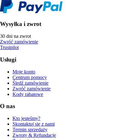
Wysyłka i zwrot
30 dni na zwrot
Zwróć zamówienie
Trustpilot
Usługi
Moje konto
Centrum pomocy
Śledź zamówienie
Zwróć zamówienie
Kody rabatowe
O nas
Kto jesteśmy?
Skontaktuj się z nami
Termin sprzedaży
Zwroty & Refundacje