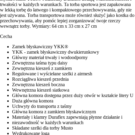
trwałości w każdych warunkach. Ta torba sportowa jest zapakowana
w lekką torbę do łatwego i kompaktowego przechowywania, gdy nie
jest używana. Torba transportowa może również służyć jako kostka do
przechowywania, aby pomóc lepiej zorganizować twoje rzeczy
wewnątrz torby. Wymiary: 64 cm x 33 cm x 27 cm
Cecha
Zamek błyskawiczny YKK®
YKK - zamek błyskawiczny dwukierunkowy
Główny materiał trwały i wodoodporny
Zewnętrzna taśma typu daisy
Zewnętrzna kieszeń z zamkiem
Regulowane i wyściełane szelki z airmesh
Rozciągliwa kieszeń przednia
Zewnętrzna kieszeń boczna
Wewnętrzna kieszeń siatkowa
Główna komora dostępna przez duży otwór w kształcie litery U
Duża główna komora
Uchwyty do transportu z taśmy
Główna komora z zamkiem błyskawicznym
Materiały i klamry Duraflex zapewniają płynne działanie i
niezawodność w każdych warunkach
Składane szelki dla torby Musto
Wydrukowane loga