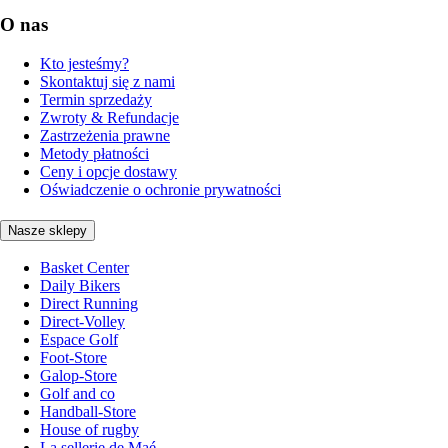
O nas
Kto jesteśmy?
Skontaktuj się z nami
Termin sprzedaży
Zwroty & Refundacje
Zastrzeżenia prawne
Metody płatności
Ceny i opcje dostawy
Oświadczenie o ochronie prywatności
Nasze sklepy
Basket Center
Daily Bikers
Direct Running
Direct-Volley
Espace Golf
Foot-Store
Galop-Store
Golf and co
Handball-Store
House of rugby
La sellerie de Maé