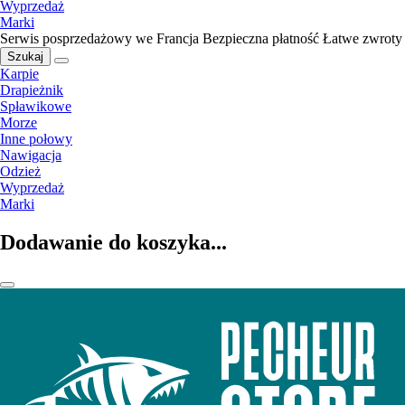
Wyprzedaż
Marki
Serwis posprzedażowy we Francja
Bezpieczna płatność
Łatwe zwroty
Szukaj
Karpie
Drapieżnik
Spławikowe
Morze
Inne połowy
Nawigacja
Odzież
Wyprzedaż
Marki
Dodawanie do koszyka...