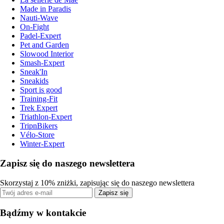
Made in Paradis
Nauti-Wave
On-Fight
Padel-Expert
Pet and Garden
Slowood Interior
Smash-Expert
Sneak'In
Sneakids
Sport is good
Training-Fit
Trek Expert
Triathlon-Expert
TripnBikers
Vélo-Store
Winter-Expert
Zapisz się do naszego newslettera
Skorzystaj z 10% zniżki, zapisując się do naszego newslettera
Zapisz się
Bądźmy w kontakcie