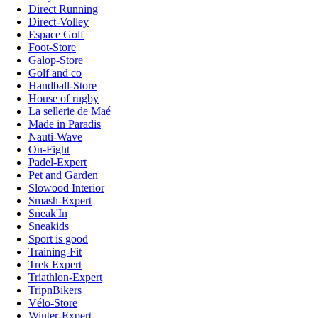
Direct Running
Direct-Volley
Espace Golf
Foot-Store
Galop-Store
Golf and co
Handball-Store
House of rugby
La sellerie de Maé
Made in Paradis
Nauti-Wave
On-Fight
Padel-Expert
Pet and Garden
Slowood Interior
Smash-Expert
Sneak'In
Sneakids
Sport is good
Training-Fit
Trek Expert
Triathlon-Expert
TripnBikers
Vélo-Store
Winter-Expert