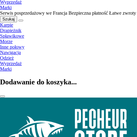
Wyprzedaż
Marki
Serwis posprzedażowy we Francja
Bezpieczna płatność
Łatwe zwroty
Szukaj
Karpie
Drapieżnik
Spławikowe
Morze
Inne połowy
Nawigacja
Odzież
Wyprzedaż
Marki
Dodawanie do koszyka...