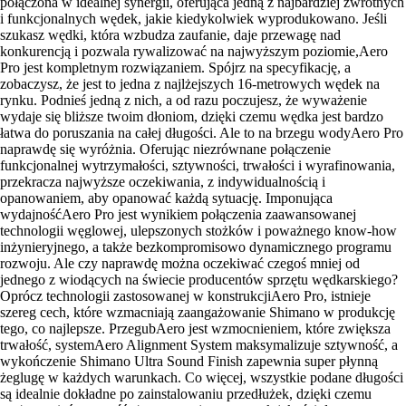
połączona w idealnej synergii, oferująca jedną z najbardziej zwrotnych
i funkcjonalnych wędek, jakie kiedykolwiek wyprodukowano. Jeśli
szukasz wędki, która wzbudza zaufanie, daje przewagę nad
konkurencją i pozwala rywalizować na najwyższym poziomie,Aero
Pro jest kompletnym rozwiązaniem. Spójrz na specyfikację, a
zobaczysz, że jest to jedna z najlżejszych 16-metrowych wędek na
rynku. Podnieś jedną z nich, a od razu poczujesz, że wyważenie
wydaje się bliższe twoim dłoniom, dzięki czemu wędka jest bardzo
łatwa do poruszania na całej długości. Ale to na brzegu wodyAero Pro
naprawdę się wyróżnia. Oferując niezrównane połączenie
funkcjonalnej wytrzymałości, sztywności, trwałości i wyrafinowania,
przekracza najwyższe oczekiwania, z indywidualnością i
opanowaniem, aby opanować każdą sytuację. Imponująca
wydajnośćAero Pro jest wynikiem połączenia zaawansowanej
technologii węglowej, ulepszonych stożków i poważnego know-how
inżynieryjnego, a także bezkompromisowo dynamicznego programu
rozwoju. Ale czy naprawdę można oczekiwać czegoś mniej od
jednego z wiodących na świecie producentów sprzętu wędkarskiego?
Oprócz technologii zastosowanej w konstrukcjiAero Pro, istnieje
szereg cech, które wzmacniają zaangażowanie Shimano w produkcję
tego, co najlepsze. PrzegubAero jest wzmocnieniem, które zwiększa
trwałość, systemAero Alignment System maksymalizuje sztywność, a
wykończenie Shimano Ultra Sound Finish zapewnia super płynną
żeglugę w każdych warunkach. Co więcej, wszystkie podane długości
są idealnie dokładne po zainstalowaniu przedłużek, dzięki czemu