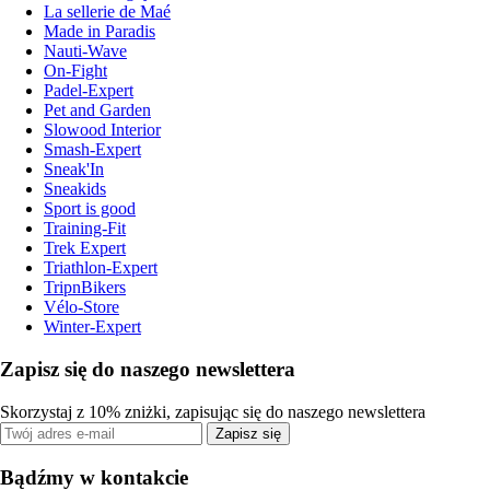
La sellerie de Maé
Made in Paradis
Nauti-Wave
On-Fight
Padel-Expert
Pet and Garden
Slowood Interior
Smash-Expert
Sneak'In
Sneakids
Sport is good
Training-Fit
Trek Expert
Triathlon-Expert
TripnBikers
Vélo-Store
Winter-Expert
Zapisz się do naszego newslettera
Skorzystaj z 10% zniżki, zapisując się do naszego newslettera
Zapisz się
Bądźmy w kontakcie