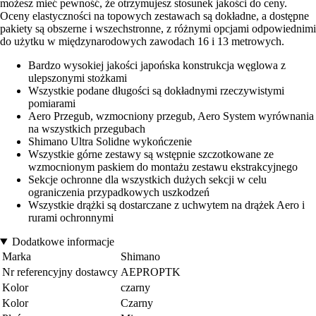
możesz mieć pewność, że otrzymujesz stosunek jakości do ceny.
Oceny elastyczności na topowych zestawach są dokładne, a dostępne
pakiety są obszerne i wszechstronne, z różnymi opcjami odpowiednimi
do użytku w międzynarodowych zawodach 16 i 13 metrowych.
Bardzo wysokiej jakości japońska konstrukcja węglowa z
ulepszonymi stożkami
Wszystkie podane długości są dokładnymi rzeczywistymi
pomiarami
Aero Przegub, wzmocniony przegub, Aero System wyrównania
na wszystkich przegubach
Shimano Ultra Solidne wykończenie
Wszystkie górne zestawy są wstępnie szczotkowane ze
wzmocnionym paskiem do montażu zestawu ekstrakcyjnego
Sekcje ochronne dla wszystkich dużych sekcji w celu
ograniczenia przypadkowych uszkodzeń
Wszystkie drążki są dostarczane z uchwytem na drążek Aero i
rurami ochronnymi
Dodatkowe informacje
Marka
Shimano
Nr referencyjny dostawcy
AEPROPTK
Kolor
czarny
Kolor
Czarny