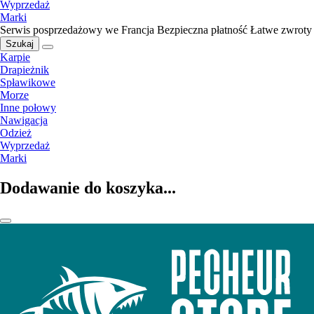
Wyprzedaż
Marki
Serwis posprzedażowy we Francja
Bezpieczna płatność
Łatwe zwroty
Szukaj
Karpie
Drapieżnik
Spławikowe
Morze
Inne połowy
Nawigacja
Odzież
Wyprzedaż
Marki
Dodawanie do koszyka...