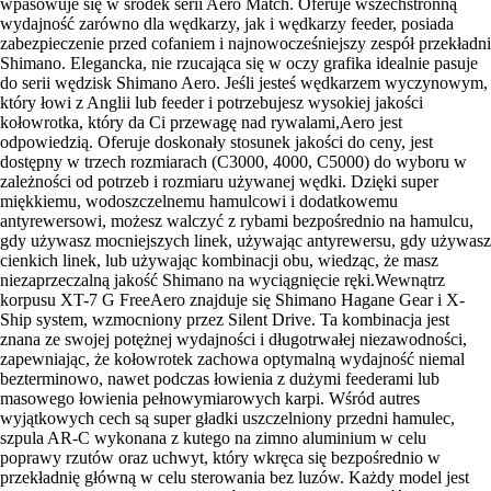
wpasowuje się w środek serii Aero Match. Oferuje wszechstronną
wydajność zarówno dla wędkarzy, jak i wędkarzy feeder, posiada
zabezpieczenie przed cofaniem i najnowocześniejszy zespół przekładni
Shimano. Elegancka, nie rzucająca się w oczy grafika idealnie pasuje
do serii wędzisk Shimano Aero. Jeśli jesteś wędkarzem wyczynowym,
który łowi z Anglii lub feeder i potrzebujesz wysokiej jakości
kołowrotka, który da Ci przewagę nad rywalami,Aero jest
odpowiedzią. Oferuje doskonały stosunek jakości do ceny, jest
dostępny w trzech rozmiarach (C3000, 4000, C5000) do wyboru w
zależności od potrzeb i rozmiaru używanej wędki. Dzięki super
miękkiemu, wodoszczelnemu hamulcowi i dodatkowemu
antyrewersowi, możesz walczyć z rybami bezpośrednio na hamulcu,
gdy używasz mocniejszych linek, używając antyrewersu, gdy używasz
cienkich linek, lub używając kombinacji obu, wiedząc, że masz
niezaprzeczalną jakość Shimano na wyciągnięcie ręki.Wewnątrz
korpusu XT-7 G FreeAero znajduje się Shimano Hagane Gear i X-
Ship system, wzmocniony przez Silent Drive. Ta kombinacja jest
znana ze swojej potężnej wydajności i długotrwałej niezawodności,
zapewniając, że kołowrotek zachowa optymalną wydajność niemal
bezterminowo, nawet podczas łowienia z dużymi feederami lub
masowego łowienia pełnowymiarowych karpi. Wśród autres
wyjątkowych cech są super gładki uszczelniony przedni hamulec,
szpula AR-C wykonana z kutego na zimno aluminium w celu
poprawy rzutów oraz uchwyt, który wkręca się bezpośrednio w
przekładnię główną w celu sterowania bez luzów. Każdy model jest