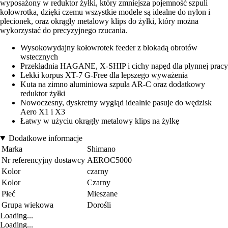
wyposażony w reduktor żyłki, który zmniejsza pojemność szpuli
kołowrotka, dzięki czemu wszystkie modele są idealne do nylon i
plecionek, oraz okrągły metalowy klips do żyłki, który można
wykorzystać do precyzyjnego rzucania.
Wysokowydajny kołowrotek feeder z blokadą obrotów
wstecznych
Przekładnia HAGANE, X-SHIP i cichy napęd dla płynnej pracy
Lekki korpus XT-7 G-Free dla lepszego wyważenia
Kuta na zimno aluminiowa szpula AR-C oraz dodatkowy
reduktor żyłki
Nowoczesny, dyskretny wygląd idealnie pasuje do wędzisk
Aero X1 i X3
Łatwy w użyciu okrągły metalowy klips na żyłkę
Dodatkowe informacje
Marka
Shimano
Nr referencyjny dostawcy
AEROC5000
Kolor
czarny
Kolor
Czarny
Płeć
Mieszane
Grupa wiekowa
Dorośli
Loading...
Loading...