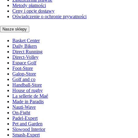
Metody płatności
Ceny i opcje dostawy
Oświadczenie o ochronie prywatności
Nasze sklepy
Basket Center
Daily Bikers
Direct Running
Direct-Volley
Espace Golf
Foot-Store
Galop-Store
Golf and co
Handball-Store
House of rugby
La sellerie de Maé
Made in Paradis
Nauti-Wave
On-Fight
Padel-Expert
Pet and Garden
Slowood Interior
Smash-Expert