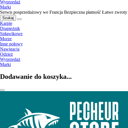
Wyprzedaż
Marki
Serwis posprzedażowy we Francja
Bezpieczna płatność
Łatwe zwroty
Szukaj
Karpie
Drapieżnik
Spławikowe
Morze
Inne połowy
Nawigacja
Odzież
Wyprzedaż
Marki
Dodawanie do koszyka...