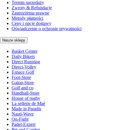
Termin sprzedaży
Zwroty & Refundacje
Zastrzeżenia prawne
Metody płatności
Ceny i opcje dostawy
Oświadczenie o ochronie prywatności
Nasze sklepy
Basket Center
Daily Bikers
Direct Running
Direct-Volley
Espace Golf
Foot-Store
Galop-Store
Golf and co
Handball-Store
House of rugby
La sellerie de Maé
Made in Paradis
Nauti-Wave
On-Fight
Padel-Expert
Pet and Garden