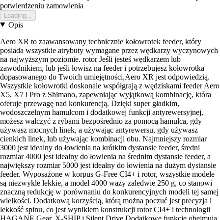
potwierdzeniu zamowienia
Loading...
Opis
Aero XR to zaawansowany technicznie kołowrotek feeder, który
posiada wszystkie atrybuty wymagane przez wędkarzy wyczynowych
na najwyższym poziomie. rotor Jeśli jesteś wędkarzem lub
zawodnikiem, lub jeśli łowisz na feeder i potrzebujesz kołowrotka
dopasowanego do Twoich umiejętności,Aero XR jest odpowiedzią.
Wszystkie kołowrotki doskonale współgrają z wędziskami feeder Aero
X5, X7 i Pro z Shimano, zapewniając wyjątkową kombinację, która
oferuje przewagę nad konkurencją. Dzięki super gładkim,
wodoszczelnym hamulcom i dodatkowej funkcji antyrewersyjnej,
możesz walczyć z rybami bezpośrednio za pomocą hamulca, gdy
używasz mocnych linek, a używając antyrewersu, gdy używasz
cienkich linek, lub używając kombinacji obu. Najmniejszy rozmiar
3000 jest idealny do łowienia na krótkim dystansie feeder, średni
rozmiar 4000 jest idealny do łowienia na średnim dystansie feeder, a
największy rozmiar 5000 jest idealny do łowienia na dużym dystansie
feeder. Wyposażone w korpus G-Free CI4+ i rotor, wszystkie modele
są niezwykle lekkie, a model 4000 waży zaledwie 250 g, co stanowi
znaczną redukcję w porównaniu do konkurencyjnych modeli tej samej
wielkości. Dodatkową korzyścią, którą można poczuć jest precyzja i
lekkość spinu, co jest wynikiem konstrukcji rotor CI4+ i technologii
HAGANE Gear, X-SHIP i Silent Drive.Dodatkowe funkcje obejmują