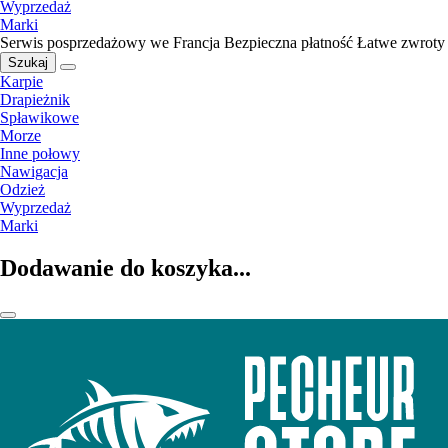
Wyprzedaż
Marki
Serwis posprzedażowy we Francja
Bezpieczna płatność
Łatwe zwroty
Szukaj
Karpie
Drapieżnik
Spławikowe
Morze
Inne połowy
Nawigacja
Odzież
Wyprzedaż
Marki
Dodawanie do koszyka...