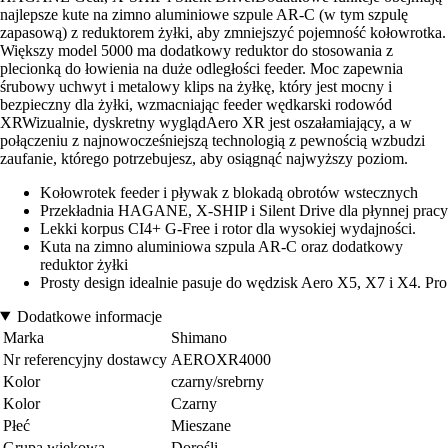
najlepsze kute na zimno aluminiowe szpule AR-C (w tym szpulę
zapasową) z reduktorem żyłki, aby zmniejszyć pojemność kołowrotka.
Większy model 5000 ma dodatkowy reduktor do stosowania z
plecionką do łowienia na duże odległości feeder. Moc zapewnia
śrubowy uchwyt i metalowy klips na żyłkę, który jest mocny i
bezpieczny dla żyłki, wzmacniając feeder wędkarski rodowód
XRWizualnie, dyskretny wyglądAero XR jest oszałamiający, a w
połączeniu z najnowocześniejszą technologią z pewnością wzbudzi
zaufanie, którego potrzebujesz, aby osiągnąć najwyższy poziom.
Kołowrotek feeder i pływak z blokadą obrotów wstecznych
Przekładnia HAGANE, X-SHIP i Silent Drive dla płynnej pracy
Lekki korpus CI4+ G-Free i rotor dla wysokiej wydajności.
Kuta na zimno aluminiowa szpula AR-C oraz dodatkowy
reduktor żyłki
Prosty design idealnie pasuje do wędzisk Aero X5, X7 i X4. Pro
Dodatkowe informacje
Marka
Shimano
Nr referencyjny dostawcy
AEROXR4000
Kolor
czarny/srebrny
Kolor
Czarny
Płeć
Mieszane
Grupa wiekowa
Dorośli