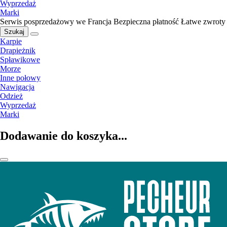
Wyprzedaż
Marki
Serwis posprzedażowy we Francja
Bezpieczna płatność
Łatwe zwroty
Szukaj
Karpie
Drapieżnik
Spławikowe
Morze
Inne połowy
Nawigacja
Odzież
Wyprzedaż
Marki
Dodawanie do koszyka...