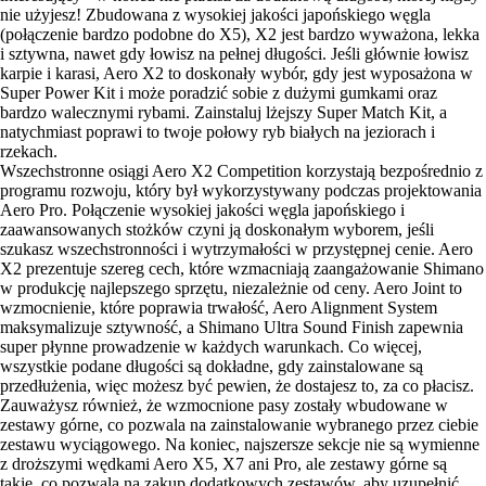
nie użyjesz! Zbudowana z wysokiej jakości japońskiego węgla
(połączenie bardzo podobne do X5), X2 jest bardzo wyważona, lekka
i sztywna, nawet gdy łowisz na pełnej długości. Jeśli głównie łowisz
karpie i karasi, Aero X2 to doskonały wybór, gdy jest wyposażona w
Super Power Kit i może poradzić sobie z dużymi gumkami oraz
bardzo walecznymi rybami. Zainstaluj lżejszy Super Match Kit, a
natychmiast poprawi to twoje połowy ryb białych na jeziorach i
rzekach.
Wszechstronne osiągi Aero X2 Competition korzystają bezpośrednio z
programu rozwoju, który był wykorzystywany podczas projektowania
Aero Pro. Połączenie wysokiej jakości węgla japońskiego i
zaawansowanych stożków czyni ją doskonałym wyborem, jeśli
szukasz wszechstronności i wytrzymałości w przystępnej cenie. Aero
X2 prezentuje szereg cech, które wzmacniają zaangażowanie Shimano
w produkcję najlepszego sprzętu, niezależnie od ceny. Aero Joint to
wzmocnienie, które poprawia trwałość, Aero Alignment System
maksymalizuje sztywność, a Shimano Ultra Sound Finish zapewnia
super płynne prowadzenie w każdych warunkach. Co więcej,
wszystkie podane długości są dokładne, gdy zainstalowane są
przedłużenia, więc możesz być pewien, że dostajesz to, za co płacisz.
Zauważysz również, że wzmocnione pasy zostały wbudowane w
zestawy górne, co pozwala na zainstalowanie wybranego przez ciebie
zestawu wyciągowego. Na koniec, najszersze sekcje nie są wymienne
z droższymi wędkami Aero X5, X7 ani Pro, ale zestawy górne są
takie, co pozwala na zakup dodatkowych zestawów, aby uzupełnić