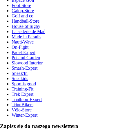
Espace Golf
Foot-Store
Galop-Store
Golf and co
Handball-Store
House of rugby
La sellerie de Maé
Made in Paradis
Nauti-Wave
On-Fight
Padel-Expert
Pet and Garden
Slowood Interior
Smash-Expert
Sneak'In
Sneakids
Sport is good
Training-Fit
Trek Expert
Triathlon-Expert
TripnBikers
Vélo-Store
Winter-Expert
Zapisz się do naszego newslettera