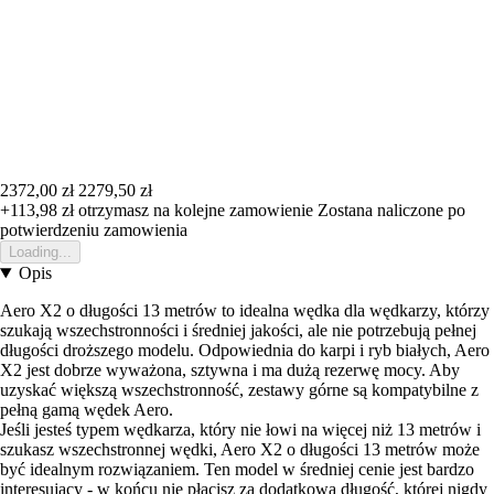
2372,00 zł
2279,50 zł
+113,98 zł
otrzymasz na kolejne zamowienie
Zostana naliczone po
potwierdzeniu zamowienia
Loading...
Opis
Aero X2 o długości 13 metrów to idealna wędka dla wędkarzy, którzy
szukają wszechstronności i średniej jakości, ale nie potrzebują pełnej
długości droższego modelu. Odpowiednia do karpi i ryb białych, Aero
X2 jest dobrze wyważona, sztywna i ma dużą rezerwę mocy. Aby
uzyskać większą wszechstronność, zestawy górne są kompatybilne z
pełną gamą wędek Aero.
Jeśli jesteś typem wędkarza, który nie łowi na więcej niż 13 metrów i
szukasz wszechstronnej wędki, Aero X2 o długości 13 metrów może
być idealnym rozwiązaniem. Ten model w średniej cenie jest bardzo
interesujący - w końcu nie płacisz za dodatkową długość, której nigdy