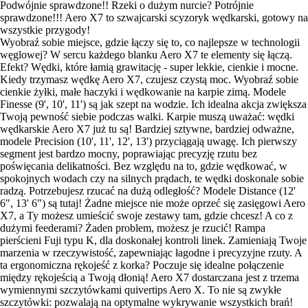
Podwójnie sprawdzone!! Rzeki o dużym nurcie? Potrójnie
sprawdzone!!! Aero X7 to szwajcarski scyzoryk wędkarski, gotowy na
wszystkie przygody!
Wyobraź sobie miejsce, gdzie łączy się to, co najlepsze w technologii
węglowej? W sercu każdego blanku Aero X7 te elementy się łączą.
Efekt? Wędki, które łamią grawitację - super lekkie, cienkie i mocne.
Kiedy trzymasz wędkę Aero X7, czujesz czystą moc. Wyobraź sobie
cienkie żyłki, małe haczyki i wędkowanie na karpie zimą. Modele
Finesse (9', 10', 11') są jak szept na wodzie. Ich idealna akcja zwiększa
Twoją pewność siebie podczas walki. Karpie muszą uważać: wędki
wędkarskie Aero X7 już tu są! Bardziej sztywne, bardziej odważne,
modele Precision (10', 11', 12', 13') przyciągają uwagę. Ich pierwszy
segment jest bardzo mocny, poprawiając precyzję rzutu bez
poświęcania delikatności. Bez względu na to, gdzie wędkować, w
spokojnych wodach czy na silnych prądach, te wędki doskonale sobie
radzą. Potrzebujesz rzucać na dużą odległość? Modele Distance (12'
6", 13' 6") są tutaj! Żadne miejsce nie może oprzeć się zasięgowi Aero
X7, a Ty możesz umieścić swoje zestawy tam, gdzie chcesz! A co z
dużymi feederami? Żaden problem, możesz je rzucić! Rampa
pierścieni Fuji typu K, dla doskonałej kontroli linek. Zamieniają Twoje
marzenia w rzeczywistość, zapewniając łagodne i precyzyjne rzuty. A
ta ergonomiczna rękojeść z korka? Poczuje się idealne połączenie
między rękojeścią a Twoją dłonią! Aero X7 dostarczana jest z trzema
wymiennymi szczytówkami quivertips Aero X. To nie są zwykłe
szczytówki: pozwalają na optymalne wykrywanie wszystkich brań!