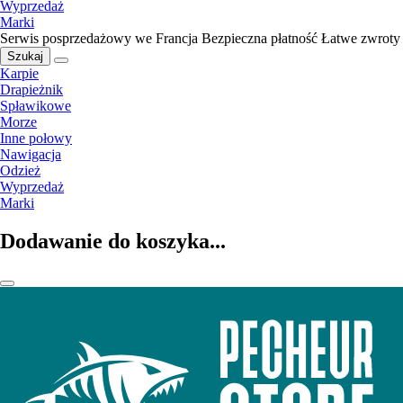
Wyprzedaż
Marki
Serwis posprzedażowy we Francja
Bezpieczna płatność
Łatwe zwroty
Szukaj
Karpie
Drapieżnik
Spławikowe
Morze
Inne połowy
Nawigacja
Odzież
Wyprzedaż
Marki
Dodawanie do koszyka...