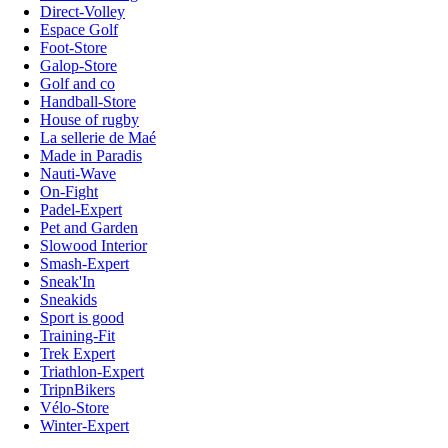
Direct-Volley
Espace Golf
Foot-Store
Galop-Store
Golf and co
Handball-Store
House of rugby
La sellerie de Maé
Made in Paradis
Nauti-Wave
On-Fight
Padel-Expert
Pet and Garden
Slowood Interior
Smash-Expert
Sneak'In
Sneakids
Sport is good
Training-Fit
Trek Expert
Triathlon-Expert
TripnBikers
Vélo-Store
Winter-Expert