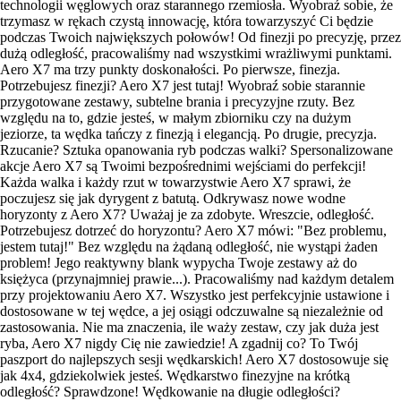
technologii węglowych oraz starannego rzemiosła. Wyobraź sobie, że
trzymasz w rękach czystą innowację, która towarzyszyć Ci będzie
podczas Twoich największych połowów! Od finezji po precyzję, przez
dużą odległość, pracowaliśmy nad wszystkimi wrażliwymi punktami.
Aero X7 ma trzy punkty doskonałości. Po pierwsze, finezja.
Potrzebujesz finezji? Aero X7 jest tutaj! Wyobraź sobie starannie
przygotowane zestawy, subtelne brania i precyzyjne rzuty. Bez
względu na to, gdzie jesteś, w małym zbiorniku czy na dużym
jeziorze, ta wędka tańczy z finezją i elegancją. Po drugie, precyzja.
Rzucanie? Sztuka opanowania ryb podczas walki? Spersonalizowane
akcje Aero X7 są Twoimi bezpośrednimi wejściami do perfekcji!
Każda walka i każdy rzut w towarzystwie Aero X7 sprawi, że
poczujesz się jak dyrygent z batutą. Odkrywasz nowe wodne
horyzonty z Aero X7? Uważaj je za zdobyte. Wreszcie, odległość.
Potrzebujesz dotrzeć do horyzontu? Aero X7 mówi: "Bez problemu,
jestem tutaj!" Bez względu na żądaną odległość, nie wystąpi żaden
problem! Jego reaktywny blank wypycha Twoje zestawy aż do
księżyca (przynajmniej prawie...). Pracowaliśmy nad każdym detalem
przy projektowaniu Aero X7. Wszystko jest perfekcyjnie ustawione i
dostosowane w tej wędce, a jej osiągi odczuwalne są niezależnie od
zastosowania. Nie ma znaczenia, ile waży zestaw, czy jak duża jest
ryba, Aero X7 nigdy Cię nie zawiedzie! A zgadnij co? To Twój
paszport do najlepszych sesji wędkarskich! Aero X7 dostosowuje się
jak 4x4, gdziekolwiek jesteś. Wędkarstwo finezyjne na krótką
odległość? Sprawdzone! Wędkowanie na długie odległości?