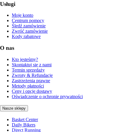
Usługi
Moje konto
Centrum pomocy
Śledź zamówienie
Zwróć zamówienie
Kody rabatowe
O nas
Kto jesteśmy?
Skontaktuj się z nami
Termin sprzedaży
Zwroty & Refundacje
Zastrzeżenia prawne
Metody płatności
Ceny i opcje dostawy
Oświadczenie o ochronie prywatności
Nasze sklepy
Basket Center
Daily Bikers
Direct Running