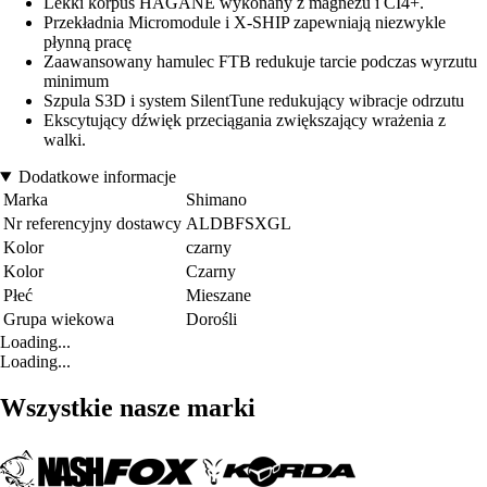
Lekki korpus HAGANE wykonany z magnezu i CI4+.
Przekładnia Micromodule i X-SHIP zapewniają niezwykle
płynną pracę
Zaawansowany hamulec FTB redukuje tarcie podczas wyrzutu
minimum
Szpula S3D i system SilentTune redukujący wibracje odrzutu
Ekscytujący dźwięk przeciągania zwiększający wrażenia z
walki.
Dodatkowe informacje
Marka
Shimano
Nr referencyjny dostawcy
ALDBFSXGL
Kolor
czarny
Kolor
Czarny
Płeć
Mieszane
Grupa wiekowa
Dorośli
Loading...
Loading...
Wszystkie nasze marki