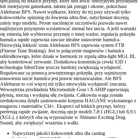
specjalistą od lekkich przynęt, który lubi łowić finezyjnymi przynętami
lub mniejszymi gatunkami, takimi jak pstrągi i okonie, pokochasz
Aldebaran BFS. Nawet wędkarze, którzy do tej pory używali tylko
kołowrotków spinning do łowienia ultra-fine, natychmiast docenią
zalety tego modelu. Proste naciśnięcie szczytówki pozwala nawet
najlżejszym przynętom wystartować niemal bez tarcia. A jeśli warunki
się zmienią lub wybierzesz przynętę o innej wadze, regulacja pokrętła
hamulca rapide zapewnia zawsze idealne ustawienie hamulca.
Niezwykłą lekkość rzutu Aldebaran BFS zapewnia system FTB
(Finesse Tune Braking). Jest to połączenie magnesów i hamulca
odśrodkowego, które działa w harmonii ze szpulą ultra-light MGL III,
aby kontrolować zerwanie. Dodatkowa konstrukcja cewki S3D i
technologia SilentTune jeszcze bardziej zwiększają wydajność.
Regulowane za pomocą zewnętrznego pokrętła, przy najniższym
ustawieniu tarcie hamulca jest prawie niezauważalne. Ale BFS
Aldebaran to coś więcej niż tylko niezwykła wydajność rzucania.
Wewnętrzna przekładnia Micromodule Gear i X-SHIP zapewniają
płynną, mocną i wydajną siłę zwijania. Całkowita waga została
zredukowana dzięki zastosowaniu korpusu HAGANE wykonanego z
magnezu i materiałów CI4+. Eksperci od lekkich przynęt, którzy
preferują rapide zwijanie, docenią opcje modeli 7,8:1 (HGL) lub 8,9:1
(XGL), z których oba są wyposażone w Shimano Exciting Drag
Sound, aby zwiększyć wrażenia z walki.
Najwyższej jakości kołowrotek ultra dla casting