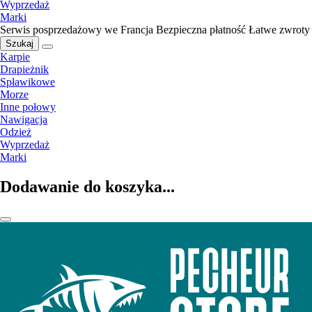
Wyprzedaż
Marki
Serwis posprzedażowy we Francja
Bezpieczna płatność
Łatwe zwroty
Szukaj
Karpie
Drapieżnik
Spławikowe
Morze
Inne połowy
Nawigacja
Odzież
Wyprzedaż
Marki
Dodawanie do koszyka...