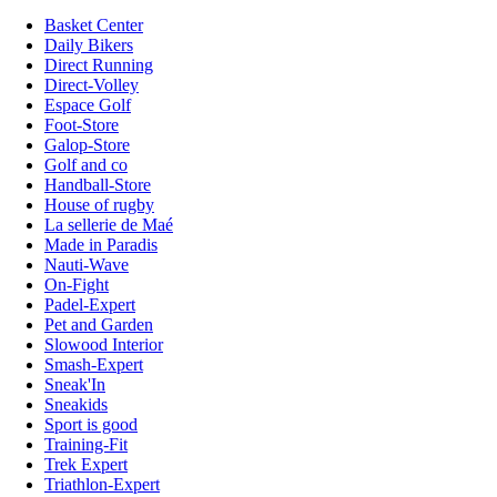
Basket Center
Daily Bikers
Direct Running
Direct-Volley
Espace Golf
Foot-Store
Galop-Store
Golf and co
Handball-Store
House of rugby
La sellerie de Maé
Made in Paradis
Nauti-Wave
On-Fight
Padel-Expert
Pet and Garden
Slowood Interior
Smash-Expert
Sneak'In
Sneakids
Sport is good
Training-Fit
Trek Expert
Triathlon-Expert