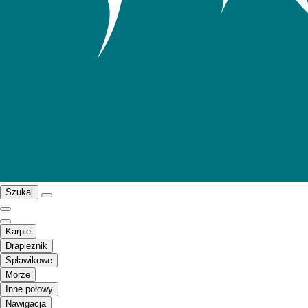
Szukaj
Karpie
Drapieżnik
Spławikowe
Morze
Inne połowy
Nawigacja