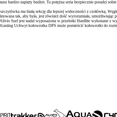
sz bardzo napięty budżet. Ta potężna seria bezpiecznie poradzi sobie 
szczytówka ma białą sekcję dla lepszej widoczności z czołówką. Węgl
ojektowana tak, aby była, jest również dość wyrozumiała, umożliwiaj
ivio Surf jest nadal wyposażona w przelotki Hardlite wykonane z wyso
urfcasting Uchwyt kołowrotka DPS może pomieścić kołowrotki do rozm