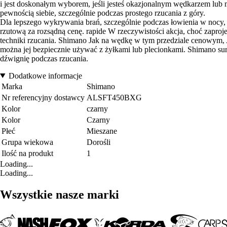
i jest doskonałym wyborem, jeśli jesteś okazjonalnym wędkarzem lub ma
pewnością siebie, szczególnie podczas prostego rzucania z góry.
Dla lepszego wykrywania brań, szczególnie podczas łowienia w nocy, 
rzutową za rozsądną cenę. rapide W rzeczywistości akcja, choć zapr
techniki rzucania. Shimano Jak na wędkę w tym przedziale cenowym, Al
można jej bezpiecznie używać z żyłkami lub plecionkami. Shimano s
dźwignię podczas rzucania.
Dodatkowe informacje
Marka
Shimano
Nr referencyjny dostawcy
ALSFT450BXG
Kolor
czarny
Kolor
Czarny
Płeć
Mieszane
Grupa wiekowa
Dorośli
Ilość na produkt
1
Loading...
Loading...
Wszystkie nasze marki