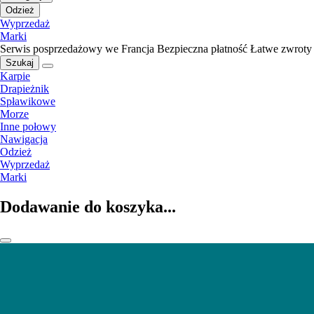
Odzież
Wyprzedaż
Marki
Serwis posprzedażowy we Francja
Bezpieczna płatność
Łatwe zwroty
Szukaj
Karpie
Drapieżnik
Spławikowe
Morze
Inne połowy
Nawigacja
Odzież
Wyprzedaż
Marki
Dodawanie do koszyka...