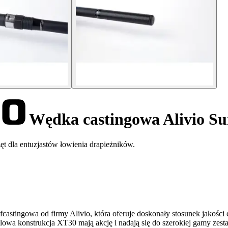
Wędka castingowa Alivio Su
t dla entuzjastów łowienia drapieżników.
fcastingowa od firmy Alivio, która oferuje doskonały stosunek jakości
glowa konstrukcja XT30 mają akcję i nadają się do szerokiej gamy zes