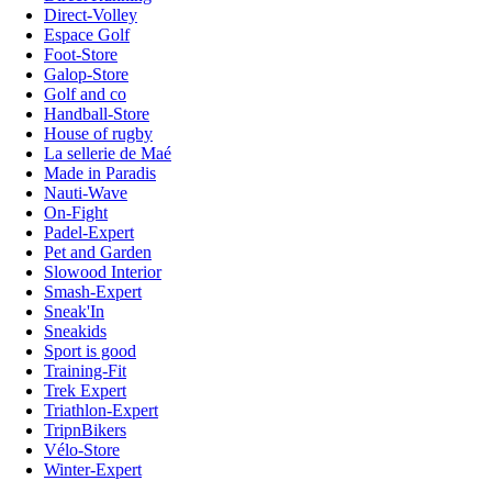
Direct-Volley
Espace Golf
Foot-Store
Galop-Store
Golf and co
Handball-Store
House of rugby
La sellerie de Maé
Made in Paradis
Nauti-Wave
On-Fight
Padel-Expert
Pet and Garden
Slowood Interior
Smash-Expert
Sneak'In
Sneakids
Sport is good
Training-Fit
Trek Expert
Triathlon-Expert
TripnBikers
Vélo-Store
Winter-Expert