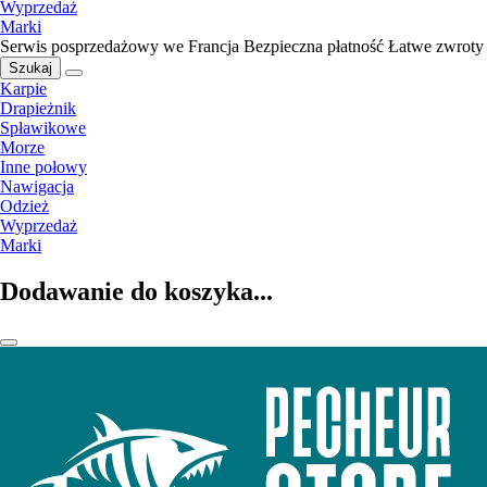
Wyprzedaż
Marki
Serwis posprzedażowy we Francja
Bezpieczna płatność
Łatwe zwroty
Szukaj
Karpie
Drapieżnik
Spławikowe
Morze
Inne połowy
Nawigacja
Odzież
Wyprzedaż
Marki
Dodawanie do koszyka...