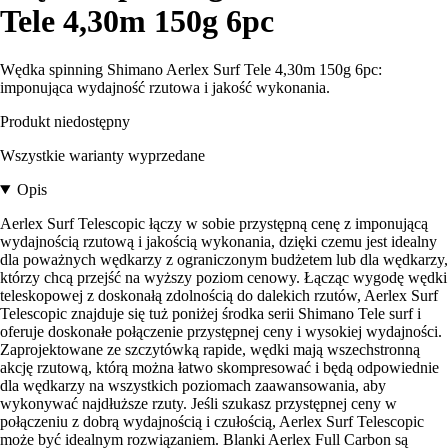
Tele 4,30m 150g 6pc
Wędka spinning Shimano Aerlex Surf Tele 4,30m 150g 6pc:
imponująca wydajność rzutowa i jakość wykonania.
Produkt niedostępny
Wszystkie warianty wyprzedane
Opis
Aerlex Surf Telescopic łączy w sobie przystępną cenę z imponującą
wydajnością rzutową i jakością wykonania, dzięki czemu jest idealny
dla poważnych wędkarzy z ograniczonym budżetem lub dla wędkarzy,
którzy chcą przejść na wyższy poziom cenowy. Łącząc wygodę wędki
teleskopowej z doskonałą zdolnością do dalekich rzutów, Aerlex Surf
Telescopic znajduje się tuż poniżej środka serii Shimano Tele surf i
oferuje doskonałe połączenie przystępnej ceny i wysokiej wydajności.
Zaprojektowane ze szczytówką rapide, wędki mają wszechstronną
akcję rzutową, którą można łatwo skompresować i będą odpowiednie
dla wędkarzy na wszystkich poziomach zaawansowania, aby
wykonywać najdłuższe rzuty. Jeśli szukasz przystępnej ceny w
połączeniu z dobrą wydajnością i czułością, Aerlex Surf Telescopic
może być idealnym rozwiązaniem. Blanki Aerlex Full Carbon są