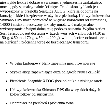
niezwykle lekkie i dobrze wyważone, a jednocześnie zaskakująco
mocne, gdy są maksymalnie ściśnięte. Ten doskonały blank jest
wyposażony w przelotki Seaguide XEOG, które są odporne na
korozję, lekkie i bezpieczne w użyciu z plecionką. Uchwyt kołowrotka
Shimano DPS może pomieścić największe kołowrotki od surfcasting
14000 i został umieszczony tak, aby umożliwić maksymalne
wykorzystanie dźwigni dolną ręką podczas rzucania. Wędka Aerlex
Surf Telescopic jest dostępna w trzech wersjach wagowych (4,30 m -
150 g, 4,50 m - 170 g, 4,50 m - 200 g), w komplecie z ochraniaczem
na pierścień i płócienną torbą do bezpiecznego transportu.
W pełni karbonowy blank zapewnia moc i równowagę
Szybka akcja zapewniająca dużą odległość rzutu i czułość
Pierścienie Seaguide XEOG (bez oplotu) dla niskiego tarcia
Uchwyt kołowrotka Shimano DPS dla wszystkich dużych
kołowrotków od surfcasting.
Ochraniacz na pierścień i płócienna torba