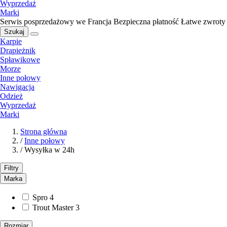
Wyprzedaż
Marki
Serwis posprzedażowy we Francja
Bezpieczna płatność
Łatwe zwroty
Szukaj
Karpie
Drapieżnik
Spławikowe
Morze
Inne połowy
Nawigacja
Odzież
Wyprzedaż
Marki
Strona główna
/
Inne połowy
/
Wysyłka w 24h
Filtry
Marka
Spro
4
Trout Master
3
Rozmiar