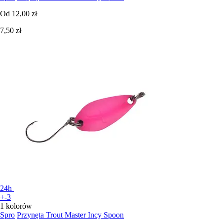
Od
12,00 zł
7,50 zł
24h
+-3
1 kolorów
Spro
Przynęta Trout Master Incy Spoon