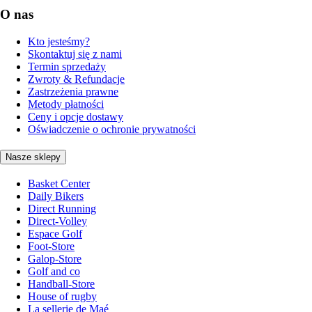
O nas
Kto jesteśmy?
Skontaktuj się z nami
Termin sprzedaży
Zwroty & Refundacje
Zastrzeżenia prawne
Metody płatności
Ceny i opcje dostawy
Oświadczenie o ochronie prywatności
Nasze sklepy
Basket Center
Daily Bikers
Direct Running
Direct-Volley
Espace Golf
Foot-Store
Galop-Store
Golf and co
Handball-Store
House of rugby
La sellerie de Maé