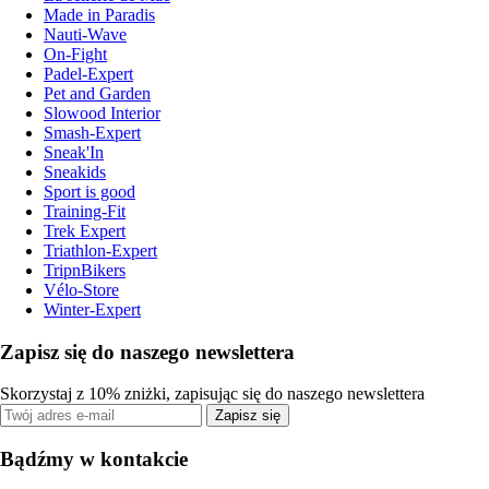
Made in Paradis
Nauti-Wave
On-Fight
Padel-Expert
Pet and Garden
Slowood Interior
Smash-Expert
Sneak'In
Sneakids
Sport is good
Training-Fit
Trek Expert
Triathlon-Expert
TripnBikers
Vélo-Store
Winter-Expert
Zapisz się do naszego newslettera
Skorzystaj z 10% zniżki, zapisując się do naszego newslettera
Zapisz się
Bądźmy w kontakcie