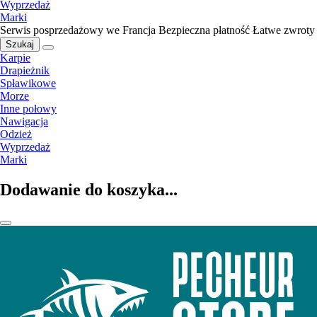
Wyprzedaż
Marki
Serwis posprzedażowy we Francja
Bezpieczna płatność
Łatwe zwroty
Szukaj
Karpie
Drapieżnik
Spławikowe
Morze
Inne połowy
Nawigacja
Odzież
Wyprzedaż
Marki
Dodawanie do koszyka...