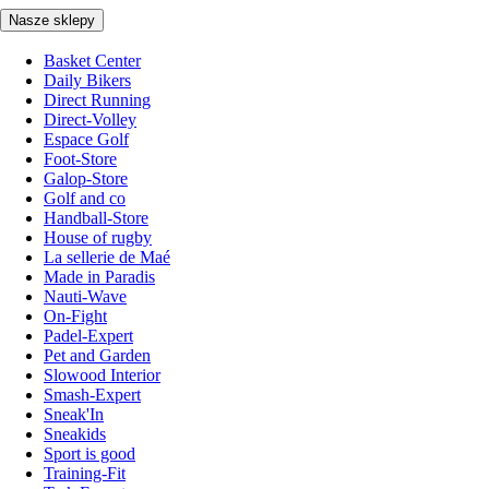
Nasze sklepy
Basket Center
Daily Bikers
Direct Running
Direct-Volley
Espace Golf
Foot-Store
Galop-Store
Golf and co
Handball-Store
House of rugby
La sellerie de Maé
Made in Paradis
Nauti-Wave
On-Fight
Padel-Expert
Pet and Garden
Slowood Interior
Smash-Expert
Sneak'In
Sneakids
Sport is good
Training-Fit