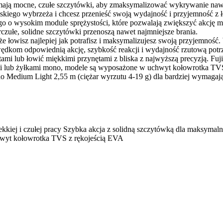
ją mocne, czułe szczytówki, aby zmaksymalizować wykrywanie nawet 
pejskiego wybrzeża i chcesz przenieść swoją wydajność i przyjemność 
 o wysokim module sprężystości, które pozwalają zwiększyć akcję ma
czułe, solidne szczytówki przenoszą nawet najmniejsze brania.
że łowisz najlepiej jak potrafisz i maksymalizujesz swoją przyjemn
 wędkom odpowiednią akcję, szybkość reakcji i wydajność rzutową potr
i lub łowić miękkimi przynętami z bliska z najwyższą precyzją. Fuji 
nkami lub żyłkami mono, modele są wyposażone w uchwyt kołowrotka T
i do Medium Light 2,55 m (ciężar wyrzutu 4-19 g) dla bardziej wymagaj
ej i czułej pracy Szybka akcja z solidną szczytówką dla maksymalneg
uchwyt kołowrotka TVS z rękojeścią EVA