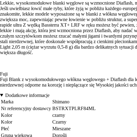
Lekkie, wysokomodułowe blanki węglowe są wzmocnione Diaflash, ma
Jeśli uwielbiasz łowić małe ryby, które żyją w pobliżu każdego euro
znakomite, lekkie modele wyposażone są w blanki z włókna węglowego
zwiększa moc, zapewniając pewne łowienie w pobliżu struktur, a super
rapide ultra Z wędką Bassterra XT+ LRF w ręku możesz być pewien, 
lekkie i mają akcję, która jest wzmocniona przez Diaflash, aby nadać
czułym szczytówkom możesz rzucać małymi jigami i twardymi przynętam
stali nierdzewnej, które doskonale współpracują z cienkimi plecio
Light 2,05 m (ciężar wyrzutu 0,5-8 g) dla bardzo delikatnych sytuacj
większa długość.
Fuji
Fuji Blank z wysokomodułowego włókna węglowego + Diaflash dla lekki
nierdzewnej odporne na korozję i nieplączące się Wysokiej jakości 
Dodatkowe informacje
Marka
Shimano
Nr referencyjny dostawcy
BSTRXTPLRF84ML
Kolor
czarny
Kolor
Czarny
Płeć
Mieszane
Grupa wiekowa
Dorośli