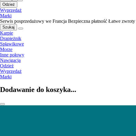
Odzież
Wyprzedaż
Marki
Serwis posprzedażowy we Francja
Bezpieczna płatność
Łatwe zwroty
Szukaj
Karpie
Drapieżnik
Spławikowe
Morze
Inne połowy
Nawigacja
Odzież
Wyprzedaż
Marki
Dodawanie do koszyka...