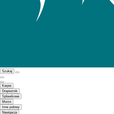
Szukaj
Karpie
Drapieżnik
Spławikowe
Morze
Inne połowy
Nawigacja