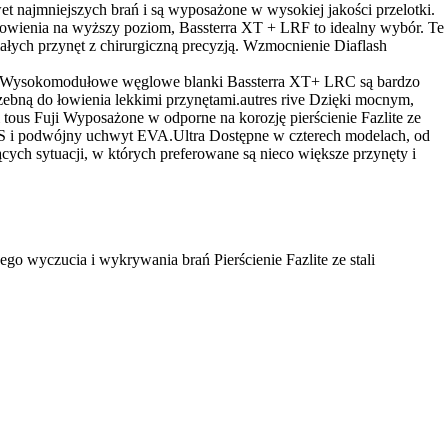
najmniejszych brań i są wyposażone w wysokiej jakości przelotki.
z łowienia na wyższy poziom, Bassterra XT + LRF to idealny wybór. Te
łych przynęt z chirurgiczną precyzją. Wzmocnienie Diaflash
ość. Wysokomodułowe węglowe blanki Bassterra XT+ LRC są bardzo
zebną do łowienia lekkimi przynętami.autres rive Dzięki mocnym,
tous Fuji Wyposażone w odporne na korozję pierścienie Fazlite ze
VS i podwójny uchwyt EVA.Ultra Dostępne w czterech modelach, od
ących sytuacji, w których preferowane są nieco większe przynęty i
o wyczucia i wykrywania brań Pierścienie Fazlite ze stali