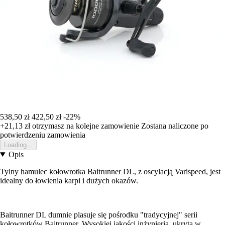
538,50 zł
422,50 zł
-22%
+21,13 zł
otrzymasz na kolejne zamowienie
Zostana naliczone po
potwierdzeniu zamowienia
Loading...
Opis
Tylny hamulec kołowrotka Baitrunner DL, z oscylacją Varispeed, jest
idealny do łowienia karpi i dużych okazów.
Baitrunner DL dumnie plasuje się pośrodku "tradycyjnej" serii
kołowrotków Baitrunner. Wysokiej jakości inżynieria, ukryta w