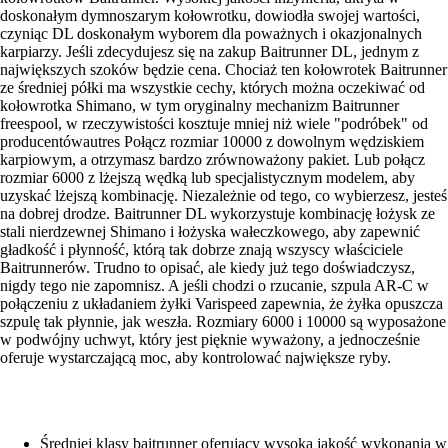
doskonałym dymnoszarym kołowrotku, dowiodła swojej wartości,
czyniąc DL doskonałym wyborem dla poważnych i okazjonalnych
karpiarzy. Jeśli zdecydujesz się na zakup Baitrunner DL, jednym z
największych szoków będzie cena. Chociaż ten kołowrotek Baitrunner
ze średniej półki ma wszystkie cechy, których można oczekiwać od
kołowrotka Shimano, w tym oryginalny mechanizm Baitrunner
freespool, w rzeczywistości kosztuje mniej niż wiele "podróbek" od
producentówautres Połącz rozmiar 10000 z dowolnym wędziskiem
karpiowym, a otrzymasz bardzo zrównoważony pakiet. Lub połącz
rozmiar 6000 z lżejszą wędką lub specjalistycznym modelem, aby
uzyskać lżejszą kombinację. Niezależnie od tego, co wybierzesz, jesteś
na dobrej drodze. Baitrunner DL wykorzystuje kombinację łożysk ze
stali nierdzewnej Shimano i łożyska wałeczkowego, aby zapewnić
gładkość i płynność, którą tak dobrze znają wszyscy właściciele
Baitrunnerów. Trudno to opisać, ale kiedy już tego doświadczysz,
nigdy tego nie zapomnisz. A jeśli chodzi o rzucanie, szpula AR-C w
połączeniu z układaniem żyłki Varispeed zapewnia, że żyłka opuszcza
szpulę tak płynnie, jak weszła. Rozmiary 6000 i 10000 są wyposażone
w podwójny uchwyt, który jest pięknie wyważony, a jednocześnie
oferuje wystarczającą moc, aby kontrolować największe ryby.
Średniej klasy baitrunner oferujący wysoką jakość wykonania w