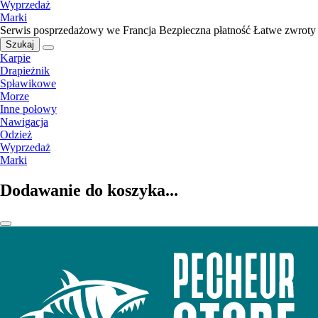
Wyprzedaż
Marki
Serwis posprzedażowy we Francja
Bezpieczna płatność
Łatwe zwroty
Szukaj
Karpie
Drapieżnik
Spławikowe
Morze
Inne połowy
Nawigacja
Odzież
Wyprzedaż
Marki
Dodawanie do koszyka...