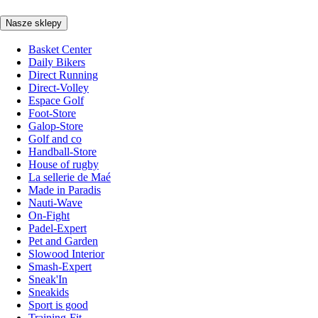
Nasze sklepy
Basket Center
Daily Bikers
Direct Running
Direct-Volley
Espace Golf
Foot-Store
Galop-Store
Golf and co
Handball-Store
House of rugby
La sellerie de Maé
Made in Paradis
Nauti-Wave
On-Fight
Padel-Expert
Pet and Garden
Slowood Interior
Smash-Expert
Sneak'In
Sneakids
Sport is good
Training-Fit