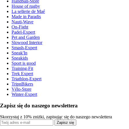
Handball-Store
House of rugby
La sellerie de Maé
Made in Paradis
Nauti-Wave
On-Fight
Padel-Expert
Pet and Garden
Slowood Interior
Smash-Expert
Sneak'In
Sneakids
Sport is good
Training-Fit
Trek Expert
Triathlon-Expert
TripnBikers
Vélo-Store
Winter-Expert
Zapisz się do naszego newslettera
Skorzystaj z 10% zniżki, zapisując się do naszego newslettera
Zapisz się