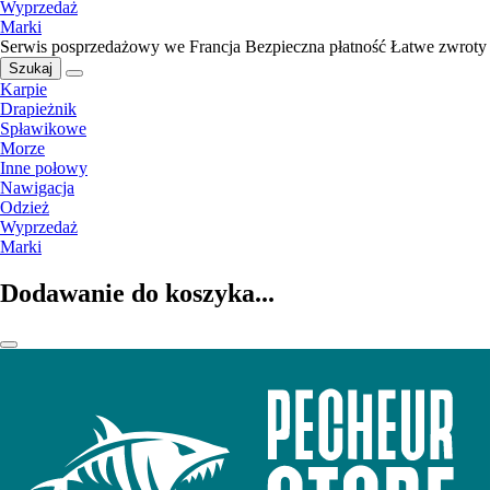
Wyprzedaż
Marki
Serwis posprzedażowy we Francja
Bezpieczna płatność
Łatwe zwroty
Szukaj
Karpie
Drapieżnik
Spławikowe
Morze
Inne połowy
Nawigacja
Odzież
Wyprzedaż
Marki
Dodawanie do koszyka...