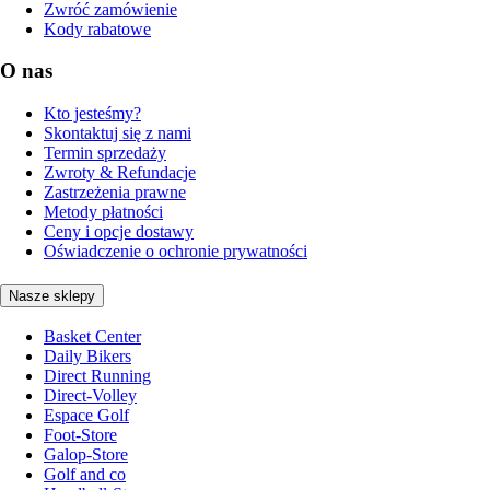
Zwróć zamówienie
Kody rabatowe
O nas
Kto jesteśmy?
Skontaktuj się z nami
Termin sprzedaży
Zwroty & Refundacje
Zastrzeżenia prawne
Metody płatności
Ceny i opcje dostawy
Oświadczenie o ochronie prywatności
Nasze sklepy
Basket Center
Daily Bikers
Direct Running
Direct-Volley
Espace Golf
Foot-Store
Galop-Store
Golf and co