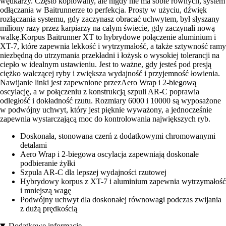
wędkarzy. Często kopiowany, ale nigdy nie ma sobie równych, system
odłączania w Baitrunnerze to perfekcja. Prosty w użyciu, dźwięk
rozłączania systemu, gdy zaczynasz obracać uchwytem, był słyszany
miliony razy przez karpiarzy na całym świecie, gdy zaczynali nową
walkę.Korpus Baitrunner XT to hybrydowe połączenie aluminium i
XT-7, które zapewnia lekkość i wytrzymałość, a także sztywność ramy
niezbędną do utrzymania przekładni i łożysk o wysokiej tolerancji na
ciepło w idealnym ustawieniu. Jest to ważne, gdy jesteś pod presją
ciężko walczącej ryby i zwiększa wydajność i przyjemność łowienia.
Nawijanie linki jest zapewnione przezAero Wrap i 2-biegową
oscylację, a w połączeniu z konstrukcją szpuli AR-C poprawia
odległość i dokładność rzutu. Rozmiary 6000 i 10000 są wyposażone
w podwójny uchwyt, który jest pięknie wyważony, a jednocześnie
zapewnia wystarczającą moc do kontrolowania największych ryb.
Doskonała, stonowana czerń z dodatkowymi chromowanymi
detalami
Aero Wrap i 2-biegowa oscylacja zapewniają doskonałe
podbieranie żyłki
Szpula AR-C dla lepszej wydajności rzutowej
Hybrydowy korpus z XT-7 i aluminium zapewnia wytrzymałość
i mniejszą wagę
Podwójny uchwyt dla doskonałej równowagi podczas zwijania
z dużą prędkością
Dodatkowe informacje