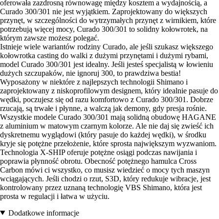
oferowała zazdrosną równowagę między kosztem a wydajnością, a
Curado 300/301 nie jest wyjątkiem. Zaprojektowany do większych
przynęt, w szczególności do wytrzymałych przynęt z wirnikiem, które
potrzebują więcej mocy, Curado 300/301 to solidny kołowrotek, na
którym zawsze możesz polegać.
Istnieje wiele wariantów rodziny Curado, ale jeśli szukasz większego
kołowrotka casting do walki z dużymi przynętami i dużymi rybami,
model Curado 300/301 jest idealny. Jeśli jesteś specjalistą w łowieniu
dużych szczupaków, nie ignoruj 300, to prawdziwa bestia!
Wyposażony w niektóre z najlepszych technologii Shimano i
zaprojektowany z niskoprofilowym designem, który idealnie pasuje do
wędki, poczujesz się od razu komfortowo z Curado 300/301. Dobrze
rzucają, są trwałe i płynne, a walczą jak demony, gdy presja rośnie.
Wszystkie modele Curado 300/301 mają solidną obudowę HAGANE
z aluminium w matowym czarnym kolorze. Ale nie daj się zwieść ich
dyskretnemu wyglądowi (który pasuje do każdej wędki), w środku
kryje się potężne przełożenie, które sprosta największym wyzwaniom.
Technologia X-SHIP oferuje potężne osiągi podczas nawijania i
poprawia płynność obrotu. Obecność potężnego hamulca Cross
Carbon mówi ci wszystko, co musisz wiedzieć o mocy tych maszyn
wciągających. Jeśli chodzi o rzut, S3D, który redukuje wibracje, jest
kontrolowany przez uznaną technologię VBS Shimano, która jest
prosta w regulacji i łatwa w użyciu.
Dodatkowe informacje