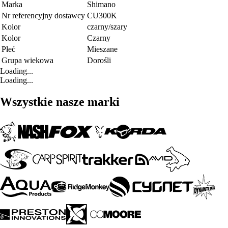
Marka
Shimano
Nr referencyjny dostawcy
CU300K
Kolor
czarny/szary
Kolor
Czarny
Płeć
Mieszane
Grupa wiekowa
Dorośli
Loading...
Loading...
Wszystkie nasze marki