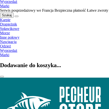
Wyprzedaż
Marki
Serwis posprzedażowy we Francja
Bezpieczna płatność
Łatwe zwroty
Szukaj
Karpie
Drapieżnik
Spławikowe
Morze
Inne połowy
Nawigacja
Odzież
Wyprzedaż
Marki
Dodawanie do koszyka...