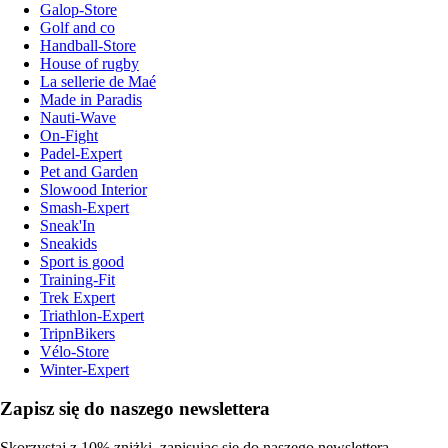
Galop-Store
Golf and co
Handball-Store
House of rugby
La sellerie de Maé
Made in Paradis
Nauti-Wave
On-Fight
Padel-Expert
Pet and Garden
Slowood Interior
Smash-Expert
Sneak'In
Sneakids
Sport is good
Training-Fit
Trek Expert
Triathlon-Expert
TripnBikers
Vélo-Store
Winter-Expert
Zapisz się do naszego newslettera
Skorzystaj z 10% zniżki, zapisując się do naszego newslettera