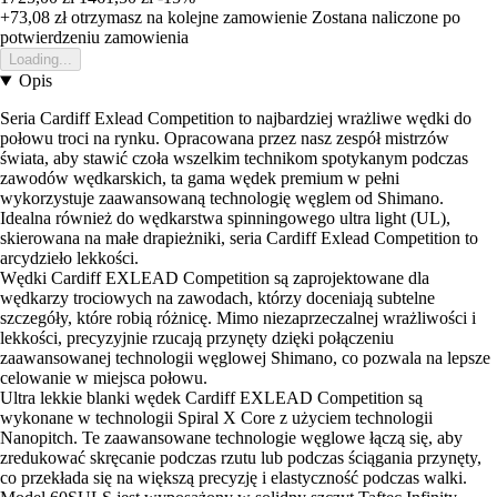
+73,08 zł
otrzymasz na kolejne zamowienie
Zostana naliczone po
potwierdzeniu zamowienia
Loading...
Opis
Seria Cardiff Exlead Competition to najbardziej wrażliwe wędki do
połowu troci na rynku. Opracowana przez nasz zespół mistrzów
świata, aby stawić czoła wszelkim technikom spotykanym podczas
zawodów wędkarskich, ta gama wędek premium w pełni
wykorzystuje zaawansowaną technologię węglem od Shimano.
Idealna również do wędkarstwa spinningowego ultra light (UL),
skierowana na małe drapieżniki, seria Cardiff Exlead Competition to
arcydzieło lekkości.
Wędki Cardiff EXLEAD Competition są zaprojektowane dla
wędkarzy trociowych na zawodach, którzy doceniają subtelne
szczegóły, które robią różnicę. Mimo niezaprzeczalnej wrażliwości i
lekkości, precyzyjnie rzucają przynęty dzięki połączeniu
zaawansowanej technologii węglowej Shimano, co pozwala na lepsze
celowanie w miejsca połowu.
Ultra lekkie blanki wędek Cardiff EXLEAD Competition są
wykonane w technologii Spiral X Core z użyciem technologii
Nanopitch. Te zaawansowane technologie węglowe łączą się, aby
zredukować skręcanie podczas rzutu lub podczas ściągania przynęty,
co przekłada się na większą precyzję i elastyczność podczas walki.