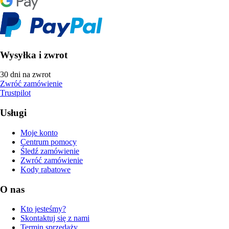
Wysyłka i zwrot
30 dni na zwrot
Zwróć zamówienie
Trustpilot
Usługi
Moje konto
Centrum pomocy
Śledź zamówienie
Zwróć zamówienie
Kody rabatowe
O nas
Kto jesteśmy?
Skontaktuj się z nami
Termin sprzedaży