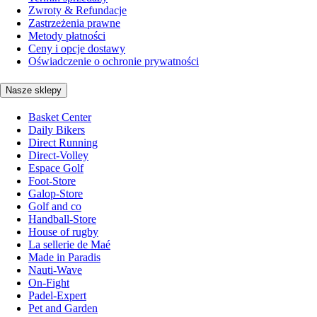
Zwroty & Refundacje
Zastrzeżenia prawne
Metody płatności
Ceny i opcje dostawy
Oświadczenie o ochronie prywatności
Nasze sklepy
Basket Center
Daily Bikers
Direct Running
Direct-Volley
Espace Golf
Foot-Store
Galop-Store
Golf and co
Handball-Store
House of rugby
La sellerie de Maé
Made in Paradis
Nauti-Wave
On-Fight
Padel-Expert
Pet and Garden