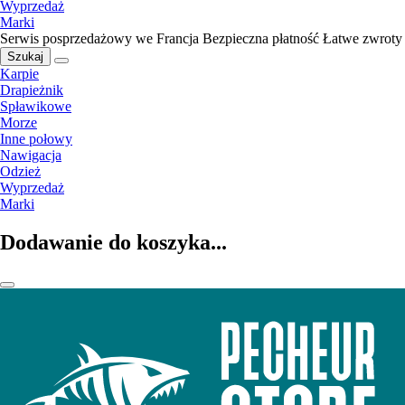
Wyprzedaż
Marki
Serwis posprzedażowy we Francja
Bezpieczna płatność
Łatwe zwroty
Szukaj
Karpie
Drapieżnik
Spławikowe
Morze
Inne połowy
Nawigacja
Odzież
Wyprzedaż
Marki
Dodawanie do koszyka...