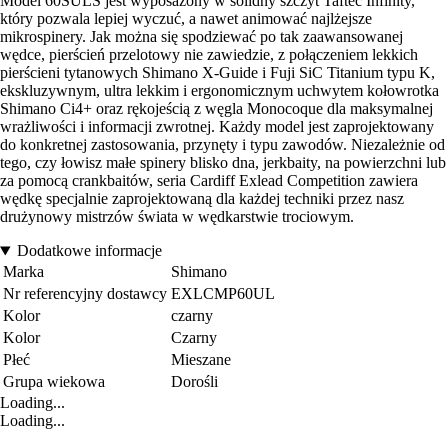
Model 60SULS jest wyposażony w solidny szczyt Taftec Infinity,
który pozwala lepiej wyczuć, a nawet animować najlżejsze
mikrospinery. Jak można się spodziewać po tak zaawansowanej
wędce, pierścień przelotowy nie zawiedzie, z połączeniem lekkich
pierścieni tytanowych Shimano X-Guide i Fuji SiC Titanium typu K,
ekskluzywnym, ultra lekkim i ergonomicznym uchwytem kołowrotka
Shimano Ci4+ oraz rękojeścią z węgla Monocoque dla maksymalnej
wrażliwości i informacji zwrotnej. Każdy model jest zaprojektowany
do konkretnej zastosowania, przynęty i typu zawodów. Niezależnie od
tego, czy łowisz małe spinery blisko dna, jerkbaity, na powierzchni lub
za pomocą crankbaitów, seria Cardiff Exlead Competition zawiera
wędkę specjalnie zaprojektowaną dla każdej techniki przez nasz
drużynowy mistrzów świata w wędkarstwie trociowym.
Dodatkowe informacje
Marka
Shimano
Nr referencyjny dostawcy
EXLCMP60UL
Kolor
czarny
Kolor
Czarny
Płeć
Mieszane
Grupa wiekowa
Dorośli
Loading...
Loading...