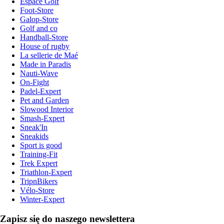
Espace Golf
Foot-Store
Galop-Store
Golf and co
Handball-Store
House of rugby
La sellerie de Maé
Made in Paradis
Nauti-Wave
On-Fight
Padel-Expert
Pet and Garden
Slowood Interior
Smash-Expert
Sneak'In
Sneakids
Sport is good
Training-Fit
Trek Expert
Triathlon-Expert
TripnBikers
Vélo-Store
Winter-Expert
Zapisz się do naszego newslettera