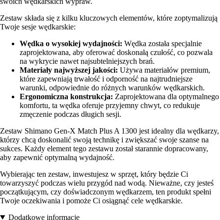
swoich wędkarskich wypraw.
Zestaw składa się z kilku kluczowych elementów, które zoptymalizują
Twoje sesje wędkarskie:
Wędka o wysokiej wydajności:
Wędka została specjalnie
zaprojektowana, aby oferować doskonałą czułość, co pozwala
na wykrycie nawet najsubtelniejszych brań.
Materiały najwyższej jakości:
Używa materiałów premium,
które zapewniają trwałość i odporność na najtrudniejsze
warunki, odpowiednie do różnych warunków wędkarskich.
Ergonomiczna konstrukcja:
Zaprojektowana dla optymalnego
komfortu, ta wędka oferuje przyjemny chwyt, co redukuje
zmęczenie podczas długich sesji.
Zestaw Shimano Gen-X Match Plus A 1300 jest idealny dla wędkarzy,
którzy chcą doskonalić swoją technikę i zwiększać swoje szanse na
sukces. Każdy element tego zestawu został starannie dopracowany,
aby zapewnić optymalną wydajność.
Wybierając ten zestaw, inwestujesz w sprzęt, który będzie Ci
towarzyszyć podczas wielu przygód nad wodą. Nieważne, czy jesteś
początkującym, czy doświadczonym wędkarzem, ten produkt spełni
Twoje oczekiwania i pomoże Ci osiągnąć cele wędkarskie.
Dodatkowe informacje