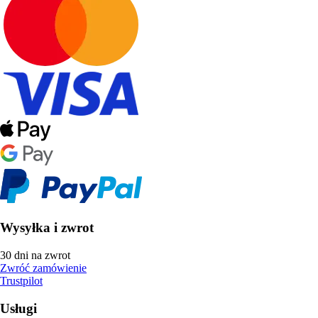
Wysyłka i zwrot
30 dni na zwrot
Zwróć zamówienie
Trustpilot
Usługi