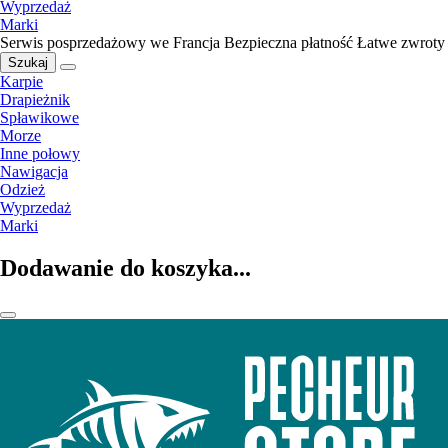
Wyprzedaż
Marki
Serwis posprzedażowy we Francja
Bezpieczna płatność
Łatwe zwroty
Szukaj
Karpie
Drapieżnik
Spławikowe
Morze
Inne połowy
Nawigacja
Odzież
Wyprzedaż
Marki
Dodawanie do koszyka...