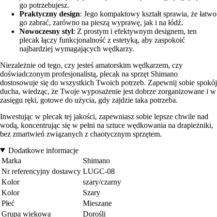
go potrzebujesz.
Praktyczny design
: Jego kompaktowy kształt sprawia, że łatwo
go zabrać, zarówno na pieszą wyprawę, jak i na łódź.
Nowoczesny styl
: Z prostym i efektywnym designem, ten
plecak łączy funkcjonalność z estetyką, aby zaspokoić
najbardziej wymagających wędkarzy.
Niezależnie od tego, czy jesteś amatorskim wędkarzem, czy
doświadczonym profesjonalistą, plecak na sprzęt Shimano
dostosowuje się do wszystkich Twoich potrzeb. Zapewnij sobie spokój
ducha, wiedząc, że Twoje wyposażenie jest dobrze zorganizowane i w
zasięgu ręki, gotowe do użycia, gdy zajdzie taka potrzeba.
Inwestując w plecak tej jakości, zapewniasz sobie lepsze chwile nad
wodą, koncentrując się w pełni na sztuce wędkowania na drapieżniki,
bez zmartwień związanych z chaotycznym sprzętem.
Dodatkowe informacje
Marka
Shimano
Nr referencyjny dostawcy
LUGC-08
Kolor
szary/czarny
Kolor
Szary
Płeć
Mieszane
Grupa wiekowa
Dorośli