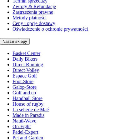
Termin sprzedaży
Zwroty & Refundacje
Zastrzeżenia prawne
Metody płatności
Ceny i opcje dostawy
Oświadczenie o ochronie prywatności
Nasze sklepy
Basket Center
Daily Bikers
Direct Running
Direct-Volley
Espace Golf
Foot-Store
Galop-Store
Golf and co
Handball-Store
House of rugby
La sellerie de Maé
Made in Paradis
Nauti-Wave
On-Fight
Padel-Expert
Pet and Garden