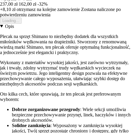
237,00 zł
162,00 zł
-32%
+8,10 zł
otrzymasz na kolejne zamowienie
Zostana naliczone po
potwierdzeniu zamowienia
Loading...
Opis
Plecak na sprzęt Shimano to niezbędny dodatek dla wszystkich
miłośników wędkowania na drapieżniki. Stworzony z renomowaną
wiedzą marki Shimano, ten plecak oferuje optymalną funkcjonalność,
a jednocześnie jest elegancki i praktyczny.
Wykonany z materiałów wysokiej jakości, jest zarówno wytrzymały,
jak i trwały, zdolny wytrzymać trudy wędkarskich wycieczek na
świeżym powietrzu. Jego inteligentny design pozwala na efektywne
przechowywanie całego wyposażenia, ułatwiając szybki dostęp do
niezbędnych akcesoriów podczas sesji wędkarskich.
Oto kilka cech, które sprawiają, że ten plecak jest preferowanym
wyborem:
Dobrze zorganizowane przegrody
: Wiele sekcji umożliwia
bezpieczne przechowywanie przynęt, linek, haczyków i innych
drobnych akcesoriów.
Solidne zamknięcia
: Wyposażony w zamknięcia wysokiej
jakości, Twój sprzęt pozostaje chroniony i dostępny, gdy tylko