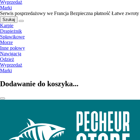
Wyprzedaż
Marki
Serwis posprzedażowy we Francja
Bezpieczna płatność
Łatwe zwroty
Szukaj
Karpie
Drapieżnik
Spławikowe
Morze
Inne połowy
Nawigacja
Odzież
Wyprzedaż
Marki
Dodawanie do koszyka...