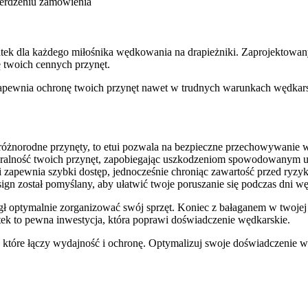
ierdzeniu zamowienia
datek dla każdego miłośnika wędkowania na drapieżniki. Zaprojektowan
ę twoich cennych przynęt.
apewnia ochronę twoich przynęt nawet w trudnych warunkach wędkarskic
różnorodne przynęty, to etui pozwala na bezpieczne przechowywanie w
gralność twoich przynęt, zapobiegając uszkodzeniom spowodowanym ud
ui zapewnia szybki dostęp, jednocześnie chroniąc zawartość przed ryzy
esign został pomyślany, aby ułatwić twoje poruszanie się podczas dni w
gł optymalnie zorganizować swój sprzęt. Koniec z bałaganem w twojej 
tek to pewna inwestycja, która poprawi doświadczenie wędkarskie.
ui, które łączy wydajność i ochronę. Optymalizuj swoje doświadczenie 