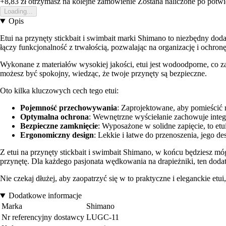
+8,83 zł
otrzymasz na kolejne zamowienie
Zostana naliczone po potw
Loading...
Opis
Etui na przynęty stickbait i swimbait marki Shimano to niezbędny do
łączy funkcjonalność z trwałością, pozwalając na organizację i ochron
Wykonane z materiałów wysokiej jakości, etui jest wodoodporne, co z
możesz być spokojny, wiedząc, że twoje przynęty są bezpieczne.
Oto kilka kluczowych cech tego etui:
Pojemność przechowywania
: Zaprojektowane, aby pomieścić 
Optymalna ochrona
: Wewnętrzne wyściełanie zachowuje inte
Bezpieczne zamknięcie
: Wyposażone w solidne zapięcie, to et
Ergonomiczny design
: Lekkie i łatwe do przenoszenia, jego d
Z etui na przynęty stickbait i swimbait Shimano, w końcu będziesz mó
przynętę. Dla każdego pasjonata wędkowania na drapieżniki, ten doda
Nie czekaj dłużej, aby zaopatrzyć się w to praktyczne i eleganckie et
Dodatkowe informacje
Marka
Shimano
Nr referencyjny dostawcy
LUGC-11