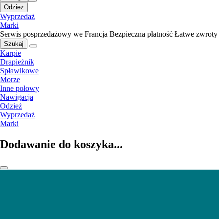
Odzież
Wyprzedaż
Marki
Serwis posprzedażowy we Francja
Bezpieczna płatność
Łatwe zwroty
Szukaj
Karpie
Drapieżnik
Spławikowe
Morze
Inne połowy
Nawigacja
Odzież
Wyprzedaż
Marki
Dodawanie do koszyka...