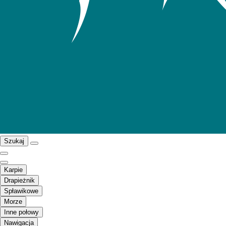
Szukaj
Karpie
Drapieżnik
Spławikowe
Morze
Inne połowy
Nawigacja